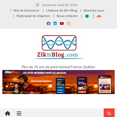
Skip
dimanche, août 09, 2026
to
Mot de bienvenue
L’histoire de Zik’n’Blog
Abonnez-vous
content
Partenariat de rédaction
Nous contacter
Plus de 25 ans de pont musical France-Québec