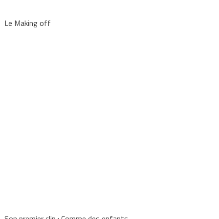
Le Making off
Son premier clip : Comme des enfants