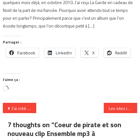
quelques mois déjà, en octobre 2010. J’ai reçu La Garde en cadeau de
Noël de la part de ma fiancée. Pourquoi avoir attendu tout ce temps
pour en parler? Principalement parce que c’est un album que l’on
écoute longtemps, que l’on décortique petit à […]
Partager :
Facebook
LinkedIn
X
Reddit
J’aime ça :
Chargement…
Navigation
J’ai créé le nom de mon band et de mon album en 2mn
Les sites internet pour les artistes
de
7 thoughts on “
Coeur de pirate et son
l’article
nouveau clip Ensemble mp3 à