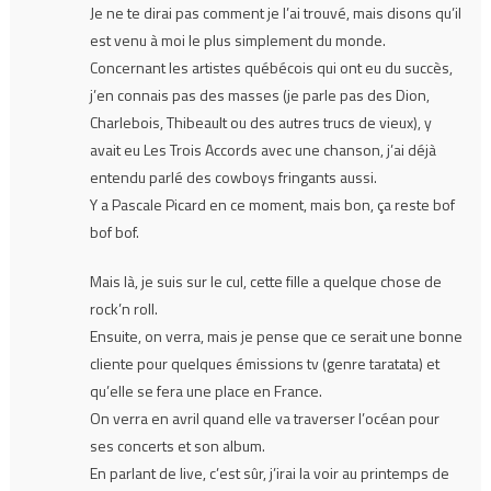
Je ne te dirai pas comment je l’ai trouvé, mais disons qu’il
est venu à moi le plus simplement du monde.
Concernant les artistes québécois qui ont eu du succès,
j’en connais pas des masses (je parle pas des Dion,
Charlebois, Thibeault ou des autres trucs de vieux), y
avait eu Les Trois Accords avec une chanson, j’ai déjà
entendu parlé des cowboys fringants aussi.
Y a Pascale Picard en ce moment, mais bon, ça reste bof
bof bof.
Mais là, je suis sur le cul, cette fille a quelque chose de
rock’n roll.
Ensuite, on verra, mais je pense que ce serait une bonne
cliente pour quelques émissions tv (genre taratata) et
qu’elle se fera une place en France.
On verra en avril quand elle va traverser l’océan pour
ses concerts et son album.
En parlant de live, c’est sûr, j’irai la voir au printemps de