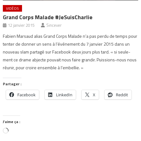
VIDÉOS
Grand Corps Malade #JeSuisCharlie
12 janvier 2015
Sincever
Fabien Marsaud alias Grand Corps Malade n’a pas perdu de temps pour
tenter de donner un sens à l’événement du 7 janvier 2015 dans un
nouveau slam partagé sur Facebook deux jours plus tard. « si seule­
ment ce drame abjecte pouvait nous faire gran­dir. Puis­sions-nous nous
réunir, pour croire ensemble à l’embel­lie. »
Partager :
Facebook
LinkedIn
X
Reddit
J’aime ça :
Chargement…