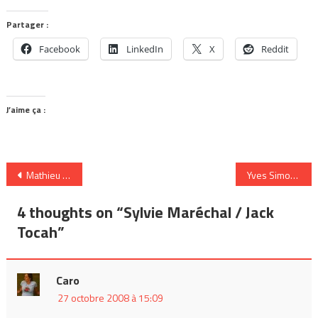
Partager :
Facebook
LinkedIn
X
Reddit
J’aime ça :
Navigation
Mathieu Kassovitz réalise XY le clip de Kery James
Yves Simon à Cannes : « J’ai découvert la scène l’année dernière ! »
de
4 thoughts on “
Sylvie Maréchal / Jack
l’article
Tocah
”
Caro
27 octobre 2008 à 15:09