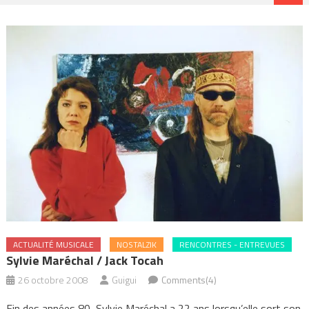
ACTUALITÉ MUSICALE
NOSTALZIK
RENCONTRES - ENTREVUES
Sylvie Maréchal / Jack Tocah
26 octobre 2008
Guigui
Comments(4)
Fin des années 80, Sylvie Maréchal a 22 ans lorsqu’elle sort son