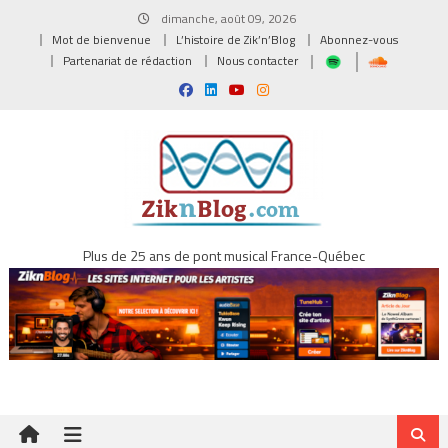
Skip
dimanche, août 09, 2026
to
Mot de bienvenue
L’histoire de Zik’n’Blog
Abonnez-vous
content
Partenariat de rédaction
Nous contacter
Plus de 25 ans de pont musical France-Québec