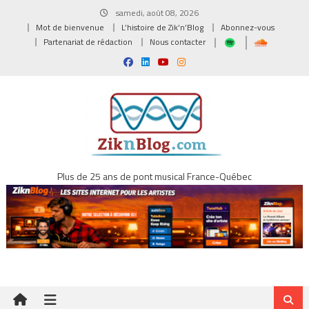
Skip
samedi, août 08, 2026
to
Mot de bienvenue
L’histoire de Zik’n’Blog
Abonnez-vous
content
Partenariat de rédaction
Nous contacter
Plus de 25 ans de pont musical France-Québec