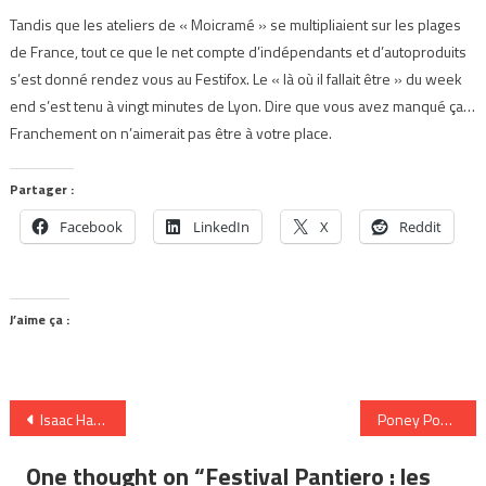
Tandis que les ateliers de « Moicramé » se multipliaient sur les plages
de France, tout ce que le net compte d’indépendants et d’autoproduits
s’est donné rendez vous au Festifox. Le « là où il fallait être » du week
end s’est tenu à vingt minutes de Lyon. Dire que vous avez manqué ça…
Franchement on n’aimerait pas être à votre place.
Partager :
Facebook
LinkedIn
X
Reddit
J’aime ça :
Navigation
Isaac Hayes nous a quitté
Poney Poney à Cannes : « On essaie plus de faire de la musique 90’s que de la musique 2008 »
de
One thought on “
Festival Pantiero : les