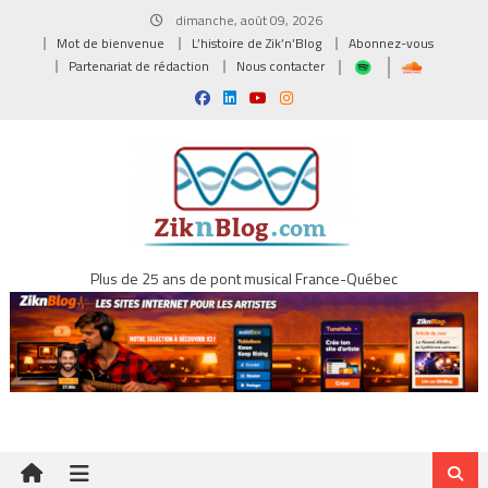
Skip
dimanche, août 09, 2026
to
Mot de bienvenue
L’histoire de Zik’n’Blog
Abonnez-vous
content
Partenariat de rédaction
Nous contacter
Plus de 25 ans de pont musical France-Québec