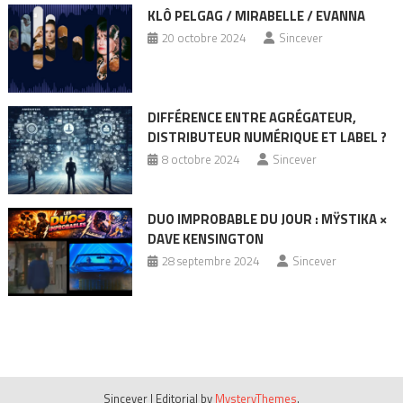
KLÔ PELGAG / MIRABELLE / EVANNA
20 octobre 2024
Sincever
DIFFÉRENCE ENTRE AGRÉGATEUR,
DISTRIBUTEUR NUMÉRIQUE ET LABEL ?
8 octobre 2024
Sincever
DUO IMPROBABLE DU JOUR : MŸSTIKA ×
DAVE KENSINGTON
28 septembre 2024
Sincever
Sincever
|
Editorial by
MysteryThemes
.