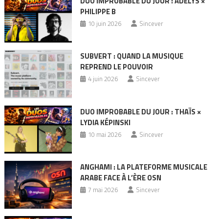
DUO IMPROBABLE DU JOUR : ADÉLYS ×
PHILIPPE B
10 juin 2026
Sincever
SUBVERT : QUAND LA MUSIQUE
REPREND LE POUVOIR
4 juin 2026
Sincever
DUO IMPROBABLE DU JOUR : THAÏS ×
LYDIA KÉPINSKI
10 mai 2026
Sincever
ANGHAMI : LA PLATEFORME MUSICALE
ARABE FACE À L’ÈRE OSN
7 mai 2026
Sincever