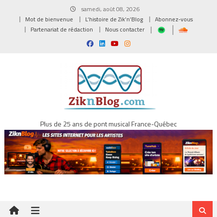
Skip
samedi, août 08, 2026
to
Mot de bienvenue
L’histoire de Zik’n’Blog
Abonnez-vous
content
Partenariat de rédaction
Nous contacter
Plus de 25 ans de pont musical France-Québec