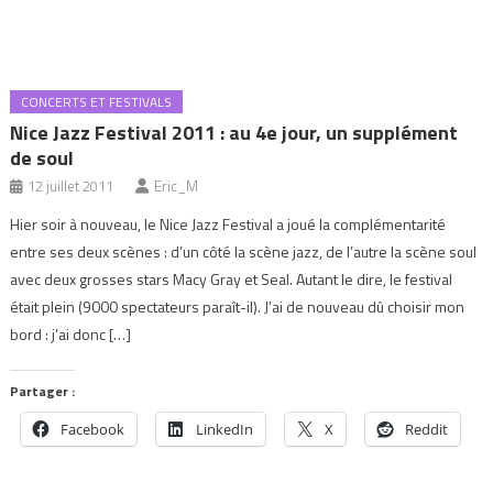
CONCERTS ET FESTIVALS
Nice Jazz Festival 2011 : au 4e jour, un supplément
de soul
12 juillet 2011
Eric_M
Hier soir à nouveau, le Nice Jazz Festival a joué la complémentarité
entre ses deux scènes : d’un côté la scène jazz, de l’autre la scène soul
avec deux grosses stars Macy Gray et Seal. Autant le dire, le festival
était plein (9000 spectateurs paraît-il). J’ai de nouveau dû choisir mon
bord : j’ai donc […]
Partager :
Facebook
LinkedIn
X
Reddit