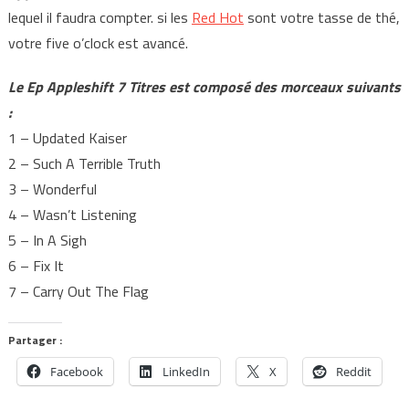
lequel il faudra compter. si les
Red Hot
sont votre tasse de thé,
votre five o’clock est avancé.
Le
Ep
Appleshift 7 Titres est composé des morceaux suivants
:
1 – Updated Kaiser
2 – Such A Terrible Truth
3 – Wonderful
4 – Wasn’t Listening
5 – In A Sigh
6 – Fix It
7 – Carry Out The Flag
Partager :
Facebook
LinkedIn
X
Reddit