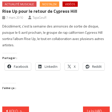
ACTUALITÉ MUSICALE
NOSTALZIK
VIDÉOS
Rise Up pour le retour de Cypress Hill
7 mars 2010
TapaGeuR
Décidément, c’est la semaine des annonces de sortie de disque,
puisque le 6 avril prochain, le groupe de rap californien Cypress Hill
sortira l’album Rise Up, le tout en collaboration avec plusieurs autres
artistes.
Partager :
Facebook
LinkedIn
X
Reddit
J’aime ça :
Navigation
KOLO : songs for a sleepwalker
La loi HADOPI, pour ou contre ?