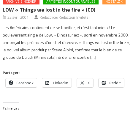
ARCHIVE SINCEVER
ARTISTES INCONTOURNABLES
NOSTALZIK
LOW « Things we lost in the fire » (CD)
22 avril 2001
Rédactrice/Rédacteur Invité(e)
Les Américains continuent de se bonifier, et c’est tant mieux ! Le
bouleversant single de Low, « Dinosaur act », sorti en novembre 2000,
annonçait les prémices d’un chef d’œuvre. « Things we lost in the fire »,
le nouvel album produit par Steve Albini, confirme tout le bien de ce
groupe de Duluth (Minnesota) né de la rencontre […]
Partager :
Facebook
LinkedIn
X
Reddit
J’aime ça :