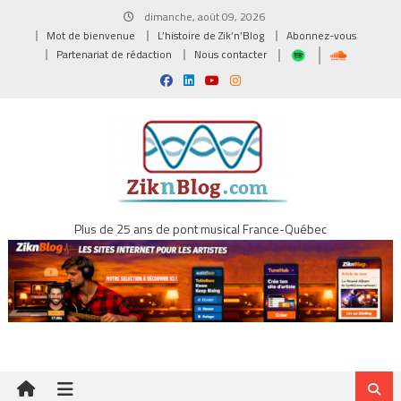
Skip
dimanche, août 09, 2026
to
Mot de bienvenue
L’histoire de Zik’n’Blog
Abonnez-vous
content
Partenariat de rédaction
Nous contacter
Plus de 25 ans de pont musical France-Québec