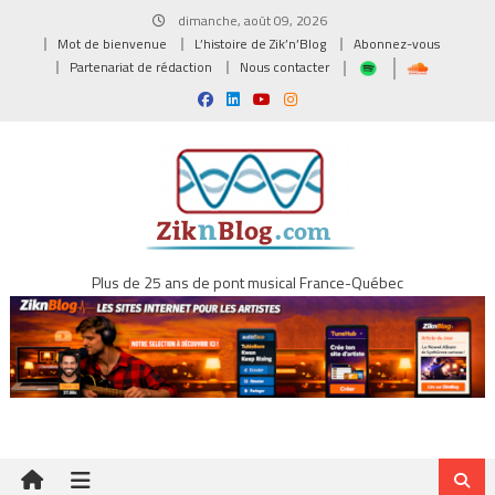
Skip
dimanche, août 09, 2026
to
Mot de bienvenue
L’histoire de Zik’n’Blog
Abonnez-vous
content
Partenariat de rédaction
Nous contacter
Plus de 25 ans de pont musical France-Québec