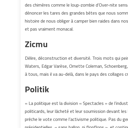
des chimères comme le loup-zombie d’Over-nite sensat
dénoncer les tares des grandes bêtes que nous somme
histoire de nous obliger à camper bien raides dans nos
et pas vraiment monacal.
Zicmu
Délire, déconstruction et diversité. Trois mots qui p
Waters, Edgar Varèse, Ornette Coleman, Schoenberg, H
à tous, mais il va au-delà, dans le pays des collages c
Politik
« La politique est la division « Spectacles » de l’indust
politicards, leur lâcheté et leur soumission devant les
prêche le vote comme l’activisme politique. Pas du genr
présidentielles, « sans ballon, ni flonflons », et c