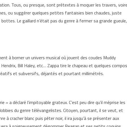
ion. Tous, ou presque, sont prétextes à moquer les travers, voir
s, ou suggérer quelques petites fantaisies bien chaudes, juste
 bottes. Le gaillard n’était pas du genre à fermer sa grande gueule,
einent à borner un univers musical où jouent des coudes Muddy
endrix, Bill Haley, etc… Zappa tire le chapeau et quelques compo
réatifs et subversifs, déjantés et pourtant millimétrés.
rie » a déclaré l’impitoyable grateux. C’est peu dire qu’il méprise les
 lobbies du genre télévangelistes. Citoyen, pourtant, il se veut, et
e à cracher blanc puis pêter noir, il ira jusqu’à se présenter aux
ontinuera à soigneusement dégommer Reagan et ses petits coquins,