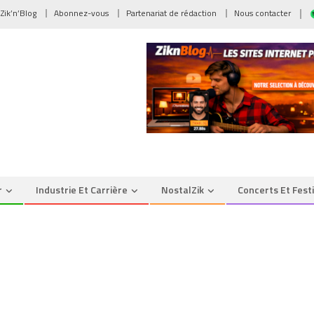
 Zik’n’Blog
Abonnez-vous
Partenariat de rédaction
Nous contacter
r
Industrie Et Carrière
NostalZik
Concerts Et Fest