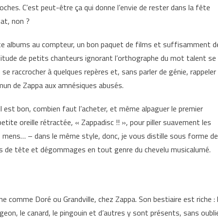
ches. C’est peut-être ça qui donne l’envie de rester dans la fête
mat, non ?
quante albums au compteur, un bon paquet de films et suffisamment d
ltitude de petits chanteurs ignorant l’orthographe du mot talent se
 se raccrocher à quelques repères et, sans parler de génie, rappeler
mmun de Zappa aux amnésiques abusés.
l est bon, combien faut l’acheter, et même alpaguer le premier
tite oreille rétractée, « Zappadisc !! », pour piller suavement les
e mens… – dans le même style, donc, je vous distille sous forme de
ses de tête et dégommages en tout genre du chevelu musicalumé.
me comme Doré ou Grandville, chez Zappa. Son bestiaire est riche : 
 pigeon, le canard, le pingouin et d’autres y sont présents, sans oubli