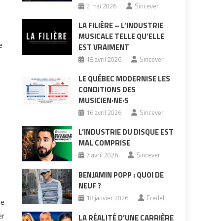
2 mai 2026
Sincever
LA FILIÈRE – L’INDUSTRIE
MUSICALE TELLE QU’ELLE
e
EST VRAIMENT
18 avril 2026
Sincever
LE QUÉBEC MODERNISE LES
CONDITIONS DES
MUSICIEN·NE·S
16 avril 2026
Sincever
L’INDUSTRIE DU DISQUE EST
MAL COMPRISE
7 avril 2026
Sincever
BENJAMIN POPP : QUOI DE
NEUF ?
18 janvier 2026
Fredel
le
er
LA RÉALITÉ D’UNE CARRIÈRE