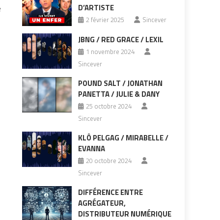
D’ARTISTE
e
2 février 2025
Sincever
JBNG / RED GRACE / LEXIL
1 novembre 2024
Sincever
POUND SALT / JONATHAN
PANETTA / JULIE & DANY
25 octobre 2024
s
Sincever
KLÔ PELGAG / MIRABELLE /
EVANNA
20 octobre 2024
Sincever
DIFFÉRENCE ENTRE
AGRÉGATEUR,
DISTRIBUTEUR NUMÉRIQUE