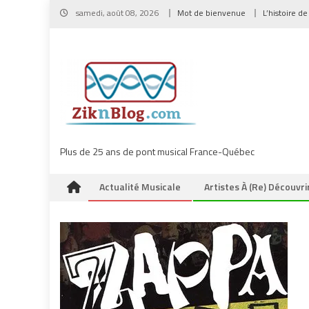
Skip
samedi, août 08, 2026
Mot de bienvenue
L’histoire de
to
content
Plus de 25 ans de pont musical France-Québec
Actualité Musicale
Artistes À (re) Découvri