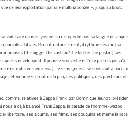
ue de leur exploitation par une multinationale », jusqu’au bout.
ouvait faire dans le lyrisme. Ca n’empêche pas sa langue de claque
ncomparable artificier. Rimant naturellement, il rythme ses motsà
paronomases (the bigger the cushion/the better the pushin’) ses
s qui les enveloppent. Il pousse son verbe et l’use parfois jusqu’à
-nen-nen-ah-ren-nen-nen…). Le sens général se construit à partir 
sujet et victime surtout de la pub, des politiques, des prêcheurs et
vec, comme, relatives à Zappa Frank, par Dominique Jeunot, préside
 qui nous a déjà balancé Frank Zappa, la parade de l’homme-wazoo,
cier libertaire, ses albums, ses films, ses bouquins et même la liste