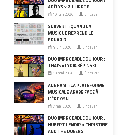
DUO IMPROBABLE DU JOUR :
ADÉLYS × PHILIPPE B
10 juin 2026
Sincever
SUBVERT : QUAND LA
MUSIQUE REPREND LE
POUVOIR
4 juin 2026
Sincever
DUO IMPROBABLE DU JOUR :
THAÏS × LYDIA KÉPINSKI
10 mai 2026
Sincever
ANGHAMI : LA PLATEFORME
MUSICALE ARABE FACE À
L’ÈRE OSN
7 mai 2026
Sincever
DUO IMPROBABLE DU JOUR :
HUBERT LENOIR × CHRISTINE
AND THE QUEENS