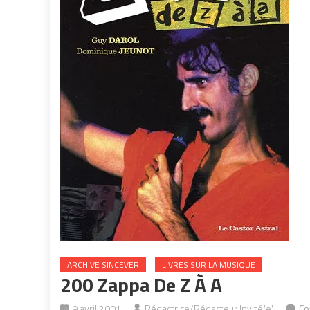
ARCHIVE SINCEVER
LIVRES SUR LA MUSIQUE
200 Zappa De Z À A
9 avril 2001
Rédactrice/Rédacteur Invité(e)
Co