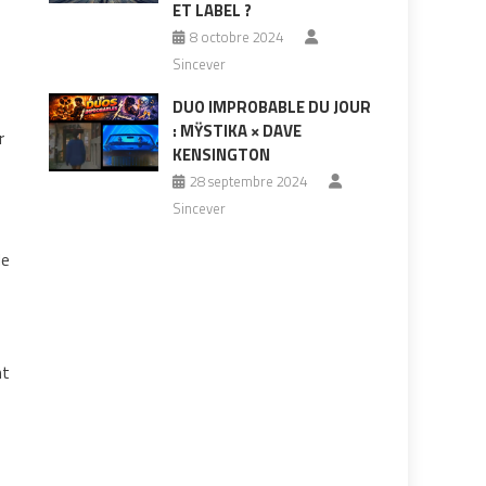
ET LABEL ?
8 octobre 2024
Sincever
DUO IMPROBABLE DU JOUR
: MŸSTIKA × DAVE
r
KENSINGTON
28 septembre 2024
Sincever
de
nt