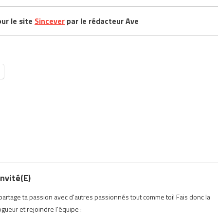
our le site
Sincever
par le rédacteur Ave
nvité(e)
t partage ta passion avec d'autres passionnés tout comme toi! Fais donc la
ueur et rejoindre l'équipe :