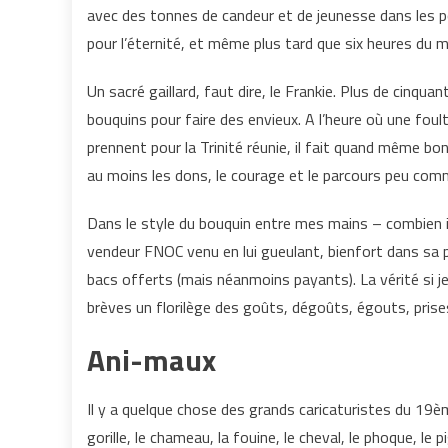
avec des tonnes de candeur et de jeunesse dans les po
pour l’éternité, et même plus tard que six heures du 
Un sacré gaillard, faut dire, le Frankie. Plus de cin
bouquins pour faire des envieux. A l’heure où une fou
prennent pour la Trinité réunie, il fait quand même bon
au moins les dons, le courage et le parcours peu co
Dans le style du bouquin entre mes mains – combien i
vendeur FNOC venu en lui gueulant, bienfort dans sa pe
bacs offerts (mais néanmoins payants). La vérité si j
brèves un florilège des goûts, dégoûts, égouts, pri
Ani-maux
Il y a quelque chose des grands caricaturistes du 19è
gorille, le chameau, la fouine, le cheval, le phoque, le