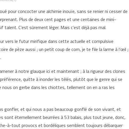
é pour concocter une alchimie inouïe, sans se renier ni cesser de
rprenant. Plus de deux cent pages et une centaines de mini-
if talent. C’est sûrement léger. Mais c’est déjà pas mal.
ur vers le futur mirifique dans cette actuelle et compulsive
re de pèze aussi ; un petit coup de com, je te file la larme à l’œil ;
.
amener à notre glauque ici et maintenant ; à la rigueur des clones
référence, quitte à inonder les télés, plutôt que le genre qui se
e nous on gerbe dans les chiottes, tellement on en a ras les
us gonfler, et qui nous a pas beaucoup gonflé de son vivant, et
es sont éternellement beurrées à 53 balais, plus tout jeune, donc,
touche-à-tout provocs et bordéliques semblent toujours débarquer