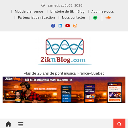
Skip
samedi, août 08, 2026
to
Mot de bienvenue
L’histoire de Zik’n’Blog
Abonnez-vous
content
Partenariat de rédaction
Nous contacter
Plus de 25 ans de pont musical France-Québec