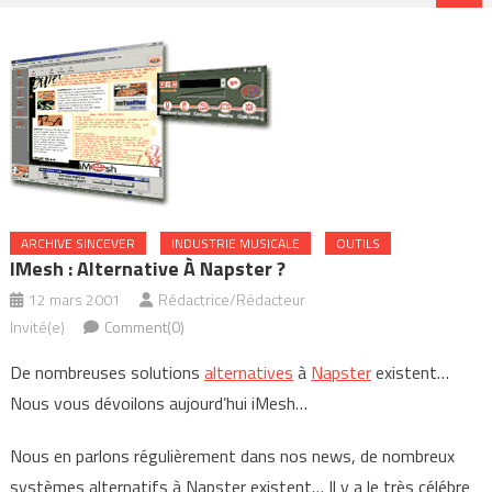
ARCHIVE SINCEVER
INDUSTRIE MUSICALE
OUTILS
IMesh : Alternative À Napster ?
12 mars 2001
Rédactrice/Rédacteur
Invité(e)
Comment(0)
De nombreuses solutions
alternatives
à
Napster
existent…
Nous vous dévoilons aujourd’hui iMesh…
Nous en parlons régulièrement dans nos news, de nombreux
systèmes alternatifs à Napster existent… Il y a le très célébre