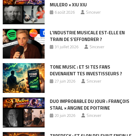
MULERO × XIU XIU
6 août 2026
Sincever
L’INDUSTRIE MUSICALE EST-ELLE EN
TRAIN DE S’EFFONDRER ?
31 juillet 2026
Sincever
TONE MUSIC : ET SI TES FANS
DEVENAIENT TES INVESTISSEURS ?
27 juin 2026
Sincever
DUO IMPROBABLE DU JOUR : FRANÇOIS
STAAL × ANGINE DE POITRINE
20 juin 2026
Sincever
TAPEDECK : ET SI ON RELEVAIT ENFIN LE