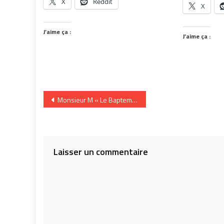
X
Reddit
X
J’aime ça :
J’aime ça :
Navigation
Monsieur M « Le Bapteme » (CD)
de
l’article
Laisser un commentaire