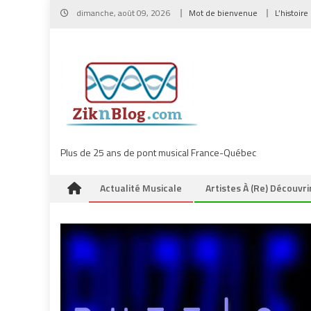
Skip
dimanche, août 09, 2026
Mot de bienvenue
L’histoire
to
content
Plus de 25 ans de pont musical France-Québec
Actualité Musicale
Artistes À (re) Découvri