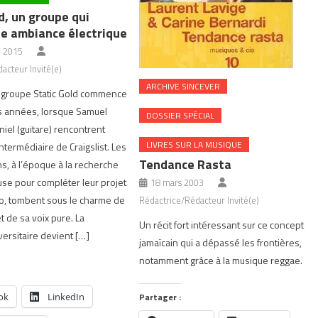
d, un groupe qui
e ambiance électrique
 2015
acteur Invité(e)
ARCHIVE SINCEVER
u groupe Static Gold commence
es années, lorsque Samuel
DOSSIER SPÉCIAL
aniel (guitare) rencontrent
LIVRES SUR LA MUSIQUE
ntermédiaire de Craigslist. Les
Tendance Rasta
s, à l’époque à la recherche
se pour compléter leur projet
18 mars 2003
o, tombent sous le charme de
Rédactrice/Rédacteur Invité(e)
t de sa voix pure. La
Un récit fort intéressant sur ce concept
versitaire devient […]
jamaïcain qui a dépassé les frontières,
notamment grâce à la musique reggae.
ok
LinkedIn
Partager :