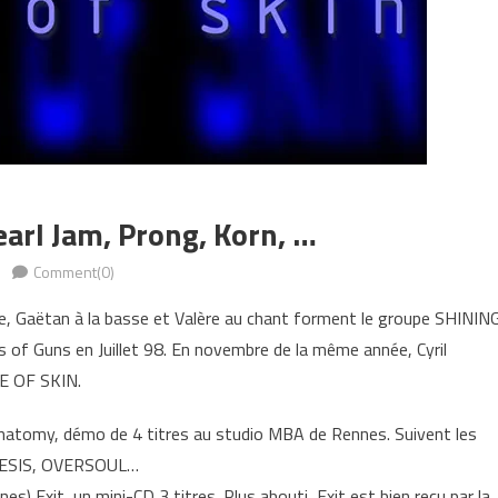
earl Jam, Prong, Korn, …
Comment(0)
are, Gaëtan à la basse et Valère au chant forment le groupe SHINING
s of Guns en Juillet 98. En novembre de la même année, Cyril
LE OF SKIN.
 Anatomy, démo de 4 titres au studio MBA de Rennes. Suivent les
ERESIS, OVERSOUL…
s) Exit, un mini-CD 3 titres. Plus abouti, Exit est bien reçu par la