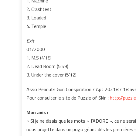
1. Machine
2. Crashtest
3. Loaded
4. Temple
Exit
01/2000
1. M.S (4’18)
2. Dead Room (5’59)
3. Under the cover (5’12)
Asso Peanuts Gun Conspiration / Apt 20218 / 18 aven
Pour consulter le site de Puzzle of Skin :
http://puzzle
Mon avis :
« Si je ne disais que les mots « J’ADORE », ce ne sera
nous projette dans un pogo géant dès les premières sec