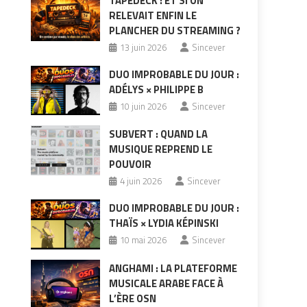
TAPEDECK : ET SI ON
RELEVAIT ENFIN LE
PLANCHER DU STREAMING ?
13 juin 2026
Sincever
DUO IMPROBABLE DU JOUR :
ADÉLYS × PHILIPPE B
10 juin 2026
Sincever
SUBVERT : QUAND LA
MUSIQUE REPREND LE
POUVOIR
4 juin 2026
Sincever
DUO IMPROBABLE DU JOUR :
THAÏS × LYDIA KÉPINSKI
10 mai 2026
Sincever
ANGHAMI : LA PLATEFORME
MUSICALE ARABE FACE À
L’ÈRE OSN