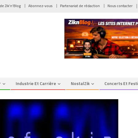
 de Zik’n’Blog
Abonnez-vous
Partenariat de rédaction
Nous contacter
r
Industrie Et Carrière
NostalZik
Concerts Et Fest