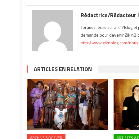
Rédactrice/Rédacteur I
Toi aussi écris sur Zik'n'Blog e
demande pour devenir Zik’nBlog
http://www.ziknblog.com/nous-
ARTICLES EN RELATION
ARCHIVE SINCEVER
ARTISTES À 