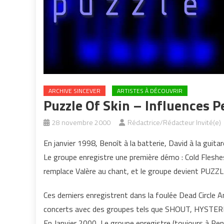
ARCHIVE SINCEVER
ARTISTES À DÉCOUVRIR
Puzzle Of Skin – Influences P
28 novembre 2000
Rédactrice/Rédacteur Invité(e)
En janvier 1998, Benoît à la batterie, David à la guit
Le groupe enregistre une première démo : Cold Fleshe
remplace Valère au chant, et le groupe devient PUZZ
Ces derniers enregistrent dans la foulée Dead Circle
concerts avec des groupes tels que SHOUT, HYST
En Janvier 2000, Le groupe enregistre (toujours à Renne