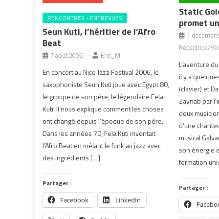
Static Gol
RENCONTRES - ENTREVUES
promet un
Seun Kuti, l’héritier de l’Afro
1 décembre
Beat
Rédactrice/Réd
7 août 2006
Eric_M
L’aventure d
En concert au Nice Jazz Festival 2006, le
il y a quelqu
saxophoniste Seun Kuti joue avec Egypt 80,
(clavier) et D
le groupe de son père, le légendaire Fela
Zaynab par l’i
Kuti. Il nous explique comment les choses
deux musicien
ont changé depuis l’époque de son père.
d’une chanteu
Dans les années 70, Fela Kuti inventait
musical Galva
l’Afro Beat en mêlant le funk au jazz avec
son énergie e
des ingrédients […]
formation uni
Partager :
Partager :
Facebook
LinkedIn
Facebo