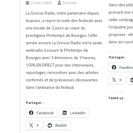
23 avril 2009
Sincever
dans des pla
prenant une q
La Grosse Radio, notre partenaire depuis
cette compag
toujours, a repris la route des festivals avec
l’industrie pu
une escale de 3 jours au coeur du
proposer : el
prestigieux Printemps de Bourges. Cette
donc en concl
année encore La Grosse Radio est la seule
webradio à couvrir le Printemps de
Bourges avec 3 émissions de 3 heures,
Partager :
100% EN DIRECT pour des interviewes,
Facebo
reportages, rencontres avec des artistes
confirmés et de précieuses découvertes
X
dans l’ambiance du festival.
J’aime ça :
Partager :
Facebook
LinkedIn
X
Reddit