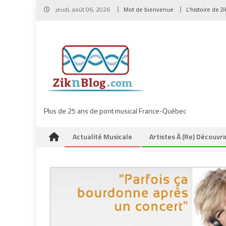
Skip
jeudi, août 06, 2026
Mot de bienvenue
L’histoire de Z
to
content
Plus de 25 ans de pont musical France-Québec
Actualité Musicale
Artistes À (re) Découvri