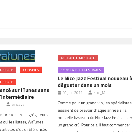
ACTUALITÉ MUSICALE
USICALE
CONSEILS
CONCERTS ET FESTIVALS
Le Nice Jazz Festival nouveau 
USICALE
déguster dans un mois
rencé sur iTunes sans
10 juin 2011
Eric_M
d’intermédiaire
Comme pour un grand vin, les spécialistes
9
Sincever
essaient de prévoir chaque année si la
breux autres agrégateurs
nouvelle livraison du Nice Jazz Festival se
et qui les listes), WaTunes
un grand crû. Pour cela, il faut commencer
x artistes d’être référencés