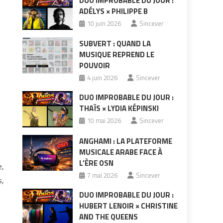
DUO IMPROBABLE DU JOUR :
ADÉLYS × PHILIPPE B
10 juin 2026
Sincever
SUBVERT : QUAND LA
MUSIQUE REPREND LE
POUVOIR
4 juin 2026
Sincever
DUO IMPROBABLE DU JOUR :
THAÏS × LYDIA KÉPINSKI
10 mai 2026
Sincever
ANGHAMI : LA PLATEFORME
MUSICALE ARABE FACE À
L’ÈRE OSN
e,
7 mai 2026
Sincever
s,
DUO IMPROBABLE DU JOUR :
HUBERT LENOIR × CHRISTINE
AND THE QUEENS