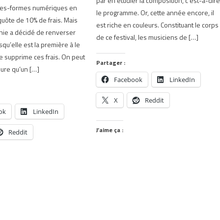
par en étudier la composition, c’est-à-dir
tes-formes numériques en
le programme. Or, cette année encore, il
uôte de 10% de frais. Mais
est riche en couleurs. Constituant le corps
nie a décidé de renverser
de ce festival, les musiciens de […]
isqu’elle est la première à le
le supprime ces frais. On peut
Partager :
ure qu’un […]
Facebook
LinkedIn
X
Reddit
ok
LinkedIn
J’aime ça :
Reddit