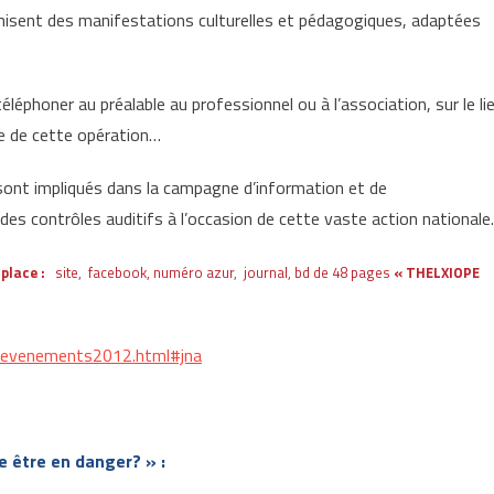
ganisent des manifestations culturelles et pédagogiques, adaptées
léphoner au préalable au professionnel ou à l’association, sur le li
re de cette opération…
 sont impliqués dans la campagne d’information et de
des contrôles auditifs à l’occasion de cette vaste action nationale.
place :
site, facebook, numéro azur, journal, bd de 48 pages
« THELXIOPE
esevenements2012.html#jna
e être en danger? » :