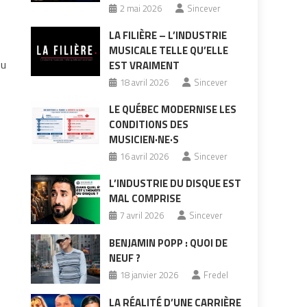
2 mai 2026
Sincever
LA FILIÈRE – L’INDUSTRIE
MUSICALE TELLE QU’ELLE
eu
EST VRAIMENT
18 avril 2026
Sincever
LE QUÉBEC MODERNISE LES
CONDITIONS DES
MUSICIEN·NE·S
16 avril 2026
Sincever
L’INDUSTRIE DU DISQUE EST
MAL COMPRISE
7 avril 2026
Sincever
BENJAMIN POPP : QUOI DE
NEUF ?
18 janvier 2026
Fredel
LA RÉALITÉ D’UNE CARRIÈRE