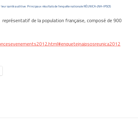
sur leur santé auditive. Principaux résultats de l’enquête nationale RÉUNICA-JNA-IPSOS
l représentatif de la population française, composé de 900
nnoncesevenements2012.html#enquetejnaipsosreunica2012