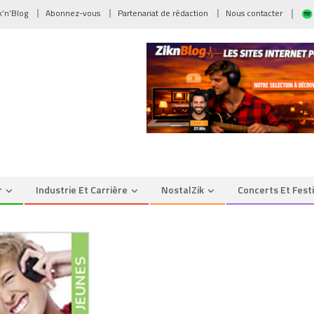
ik’n’Blog
Abonnez-vous
Partenariat de rédaction
Nous contacter
r
Industrie Et Carrière
NostalZik
Concerts Et Fest