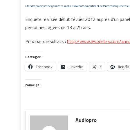
Etat des pratiques des jeunes en matière d’écoute amplifiée et de leurs conséquences 
Enquête réalisée début février 2012 auprès d’un pane
personnes, âgées de 13 à 25 ans.
Principaux résultats :
http://www.lesoreilles.com/a
Partager :
Facebook
LinkedIn
X
Reddit
J’aime ça :
Audiopro