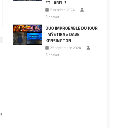
ET LABEL ?
8 octobre 2024
Sincever
DUO IMPROBABLE DU JOUR
: MŸSTIKA × DAVE
KENSINGTON
28 septembre 2024
Sincever
à
ra