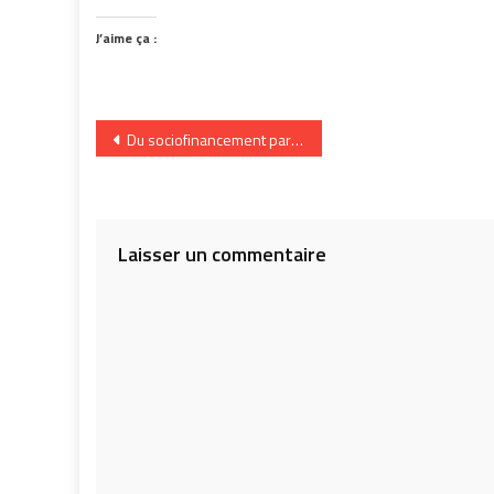
J’aime ça :
Navigation
Du sociofinancement participatif (crowdfunding) au Québec?
de
l’article
Laisser un commentaire