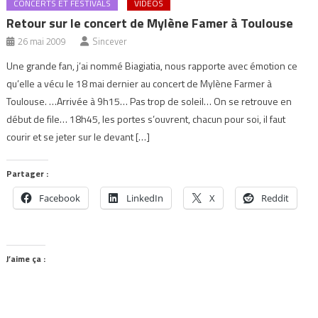
CONCERTS ET FESTIVALS
VIDÉOS
Retour sur le concert de Mylène Famer à Toulouse
26 mai 2009
Sincever
Une grande fan, j’ai nommé Biagiatia, nous rapporte avec émotion ce
qu’elle a vécu le 18 mai dernier au concert de Mylène Farmer à
Toulouse. …Arrivée à 9h15… Pas trop de soleil… On se retrouve en
début de file… 18h45, les portes s’ouvrent, chacun pour soi, il faut
courir et se jeter sur le devant […]
Partager :
Facebook
LinkedIn
X
Reddit
J’aime ça :