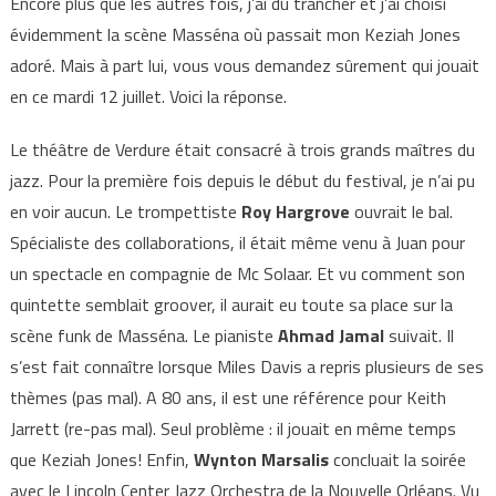
Encore plus que les autres fois, j’ai dû trancher et j’ai choisi
évidemment la scène Masséna où passait mon Keziah Jones
adoré. Mais à part lui, vous vous demandez sûrement qui jouait
en ce mardi 12 juillet. Voici la réponse.
Le théâtre de Verdure était consacré à trois grands maîtres du
jazz. Pour la première fois depuis le début du festival, je n’ai pu
en voir aucun. Le trompettiste
Roy Hargrove
ouvrait le bal.
Spécialiste des collaborations, il était même venu à Juan pour
un spectacle en compagnie de Mc Solaar. Et vu comment son
quintette semblait groover, il aurait eu toute sa place sur la
scène funk de Masséna. Le pianiste
Ahmad Jamal
suivait. Il
s’est fait connaître lorsque Miles Davis a repris plusieurs de ses
thèmes (pas mal). A 80 ans, il est une référence pour Keith
Jarrett (re-pas mal). Seul problème : il jouait en même temps
que Keziah Jones! Enfin,
Wynton Marsalis
concluait la soirée
avec le Lincoln Center Jazz Orchestra de la Nouvelle Orléans. Vu