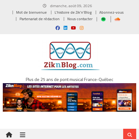
Skip
dimanche, août 09, 2026
to
Mot de bienvenue
L’histoire de Zik’n’Blog
Abonnez-vous
content
Partenariat de rédaction
Nous contacter
Plus de 25 ans de pont musical France-Québec