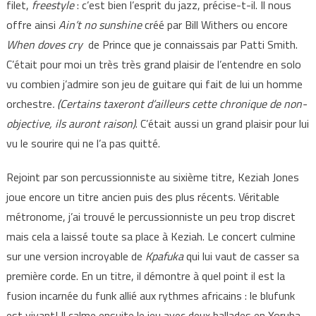
filet,
freestyle
: c’est bien l’esprit du jazz, précise-t-il. Il nous
offre ainsi
Ain’t no sunshine
créé par Bill Withers ou encore
When doves cry
de Prince que je connaissais par Patti Smith.
C’était pour moi un très très grand plaisir de l’entendre en solo
vu combien j’admire son jeu de guitare qui fait de lui un homme
orchestre
. (Certains taxeront d’ailleurs cette chronique de non-
objective, ils auront raison)
. C’était aussi un grand plaisir pour lui
vu le sourire qui ne l’a pas quitté.
Rejoint par son percussionniste au sixième titre, Keziah Jones
joue encore un titre ancien puis des plus récents. Véritable
métronome, j’ai trouvé le percussionniste un peu trop discret
mais cela a laissé toute sa place à Keziah. Le concert culmine
sur une version incroyable de
Kpafuka
qui lui vaut de casser sa
première corde. En un titre, il démontre à quel point il est la
fusion incarnée du funk allié aux rythmes africains : le blufunk
est vivant! Il calme ensuite le jeu avec deux ballades en Yoruba,