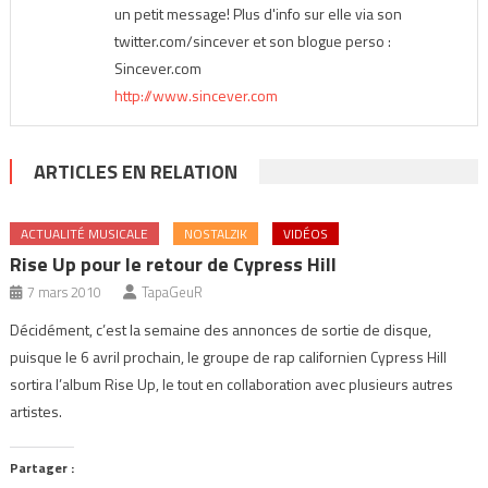
un petit message! Plus d'info sur elle via son
twitter.com/sincever et son blogue perso :
Sincever.com
http://www.sincever.com
ARTICLES EN RELATION
ACTUALITÉ MUSICALE
NOSTALZIK
VIDÉOS
Rise Up pour le retour de Cypress Hill
7 mars 2010
TapaGeuR
Décidément, c’est la semaine des annonces de sortie de disque,
puisque le 6 avril prochain, le groupe de rap californien Cypress Hill
sortira l’album Rise Up, le tout en collaboration avec plusieurs autres
artistes.
Partager :