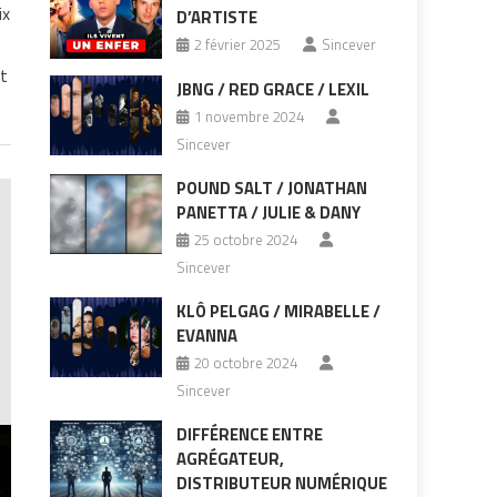
ix
D’ARTISTE
2 février 2025
Sincever
et
JBNG / RED GRACE / LEXIL
1 novembre 2024
Sincever
POUND SALT / JONATHAN
PANETTA / JULIE & DANY
25 octobre 2024
Sincever
KLÔ PELGAG / MIRABELLE /
EVANNA
20 octobre 2024
Sincever
DIFFÉRENCE ENTRE
AGRÉGATEUR,
DISTRIBUTEUR NUMÉRIQUE