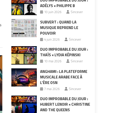
DUO IMPROBABLE DU JOUR :
ADÉLYS × PHILIPPE B
10 juin 2026
Sincever
SUBVERT : QUAND LA
s
MUSIQUE REPREND LE
s
POUVOIR
4 juin 2026
Sincever
DUO IMPROBABLE DU JOUR :
THAÏS × LYDIA KÉPINSKI
10 mai 2026
Sincever
ANGHAMI : LA PLATEFORME
MUSICALE ARABE FACE À
L’ÈRE OSN
7 mai 2026
Sincever
DUO IMPROBABLE DU JOUR :
HUBERT LENOIR × CHRISTINE
AND THE QUEENS