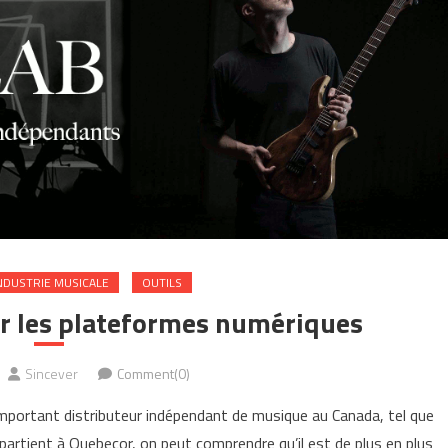
NDUSTRIE MUSICALE
OUTILS
r les plateformes numériques
Sincever
Comment(0)
 important distributeur indépendant de musique au Canada, tel que
partient à Quebecor, on peut comprendre qu’il est de plus en plus