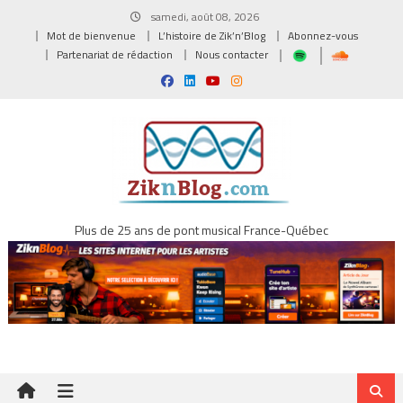
Skip
samedi, août 08, 2026
to
Mot de bienvenue
L’histoire de Zik’n’Blog
Abonnez-vous
content
Partenariat de rédaction
Nous contacter
Plus de 25 ans de pont musical France-Québec