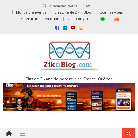
Skip
dimanche, août 09, 2026
to
Mot de bienvenue
L’histoire de Zik’n’Blog
Abonnez-vous
content
Partenariat de rédaction
Nous contacter
Plus de 25 ans de pont musical France-Québec