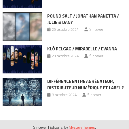
POUND SALT / JONATHAN PANETTA /
JULIE & DANY
25 octobre 2024
Sincever
KLÔ PELGAG / MIRABELLE / EVANNA
20 octobre 2024
Sincever
DIFFÉRENCE ENTRE AGRÉGATEUR,
DISTRIBUTEUR NUMÉRIQUE ET LABEL ?
8 octobre 2024
Sincever
Sincever
|
Editorial by
MysteryThemes
.