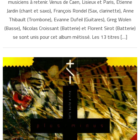
musiciens à retenir. Venus de Caen, Lisieux et Paris, Etienne
Jardin (chant et saxo), François Rondel (Sax, clarinette), Anne
Thibault (Trombone), Evanne Dufeil (Guitares), Greg Wolen
(Basse), Nicolas Croissant (Batterie) et Florent Sirot (Batterie)
se sont unis pour cet album métissé. Les 13 titres […]