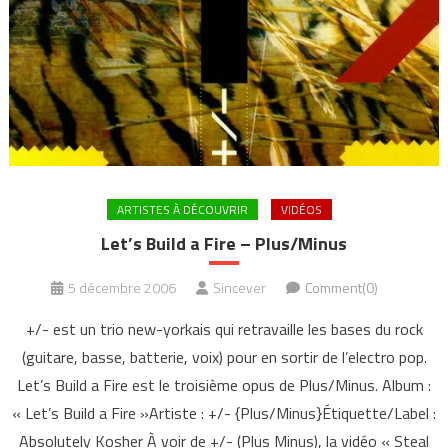
ARTISTES À DÉCOUVRIR
VIDÉOS
Let’s Build a Fire – Plus/Minus
5 décembre 2006
Sincever
Comment(0)
+/- est un trio new-yorkais qui retravaille les bases du rock
(guitare, basse, batterie, voix) pour en sortir de l’electro pop.
Let’s Build a Fire est le troisième opus de Plus/Minus. Album :
« Let’s Build a Fire »Artiste : +/- {Plus/Minus}Étiquette/Label :
Absolutely Kosher À voir de +/- (Plus Minus), la vidéo « Steal