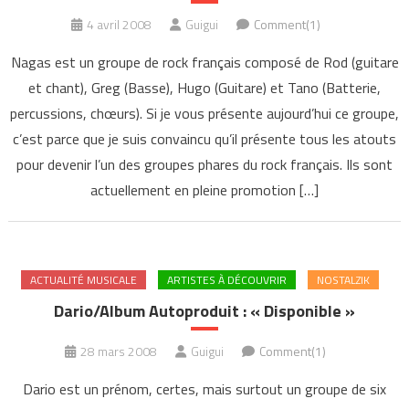
4 avril 2008
Guigui
Comment(1)
Nagas est un groupe de rock français composé de Rod (guitare
et chant), Greg (Basse), Hugo (Guitare) et Tano (Batterie,
percussions, chœurs). Si je vous présente aujourd’hui ce groupe,
c’est parce que je suis convaincu qu’il présente tous les atouts
pour devenir l’un des groupes phares du rock français. Ils sont
actuellement en pleine promotion […]
ACTUALITÉ MUSICALE
ARTISTES À DÉCOUVRIR
NOSTALZIK
Dario/Album Autoproduit : « Disponible »
28 mars 2008
Guigui
Comment(1)
Dario est un prénom, certes, mais surtout un groupe de six