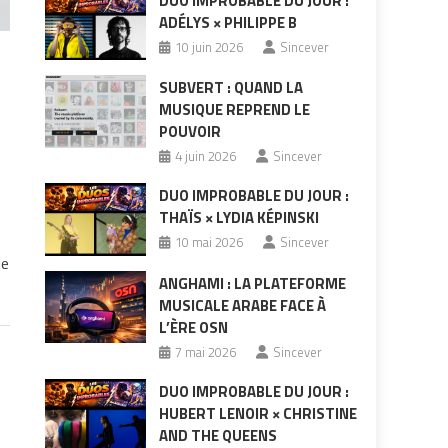
DUO IMPROBABLE DU JOUR :
ADÉLYS × PHILIPPE B
10 juin 2026
Sincever
SUBVERT : QUAND LA
MUSIQUE REPREND LE
POUVOIR
4 juin 2026
Sincever
DUO IMPROBABLE DU JOUR :
THAÏS × LYDIA KÉPINSKI
10 mai 2026
Sincever
ue
ANGHAMI : LA PLATEFORME
MUSICALE ARABE FACE À
L’ÈRE OSN
7 mai 2026
Sincever
DUO IMPROBABLE DU JOUR :
HUBERT LENOIR × CHRISTINE
AND THE QUEENS