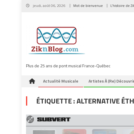
Skip
jeudi, août 06, 2026
Mot de bienvenue
L’histoire de Z
to
content
Plus de 25 ans de pont musical France-Québec
Actualité Musicale
Artistes À (re) Découvri
ÉTIQUETTE :
ALTERNATIVE ÉT