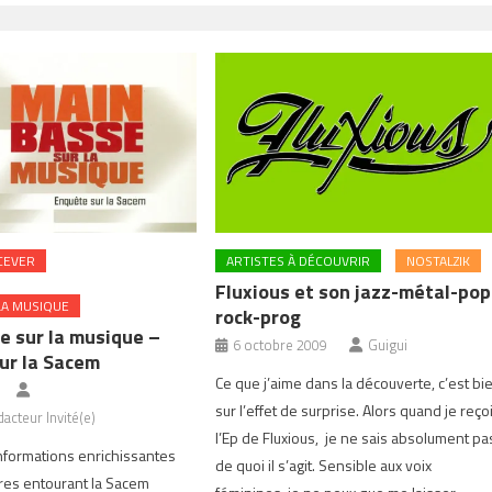
CEVER
ARTISTES À DÉCOUVRIR
NOSTALZIK
Fluxious et son jazz-métal-pop
LA MUSIQUE
rock-prog
e sur la musique –
6 octobre 2009
Guigui
ur la Sacem
Ce que j’aime dans la découverte, c’est bi
sur l’effet de surprise. Alors quand je reço
acteur Invité(e)
l’Ep de Fluxious, je ne sais absolument pa
nformations enrichissantes
de quoi il s’agit. Sensible aux voix
res entourant la Sacem