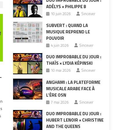
DUO IMPROBABLE DU JOUR :
ADÉLYS × PHILIPPE B
10 juin 2026
Sincever
SUBVERT : QUAND LA
MUSIQUE REPREND LE
POUVOIR
4 juin 2026
Sincever
DUO IMPROBABLE DU JOUR :
THAÏS × LYDIA KÉPINSKI
10 mai 2026
Sincever
-
ANGHAMI : LA PLATEFORME
MUSICALE ARABE FACE À
L’ÈRE OSN
en
7 mai 2026
Sincever
is
DUO IMPROBABLE DU JOUR :
s
HUBERT LENOIR × CHRISTINE
AND THE QUEENS