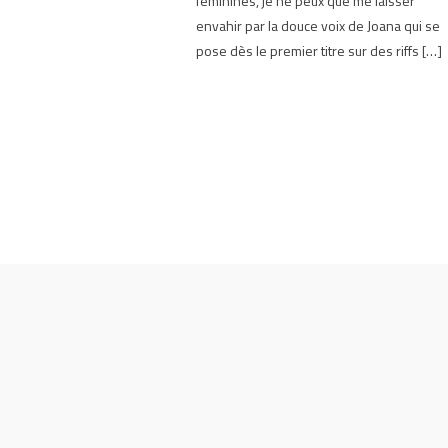
féminines, je ne peux que me laisser
envahir par la douce voix de Joana qui se
pose dès le premier titre sur des riffs […]