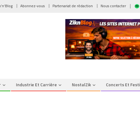
ik’n’Blog
Abonnez-vous
Partenariat de rédaction
Nous contacter
r
Industrie Et Carrière
NostalZik
Concerts Et Fest