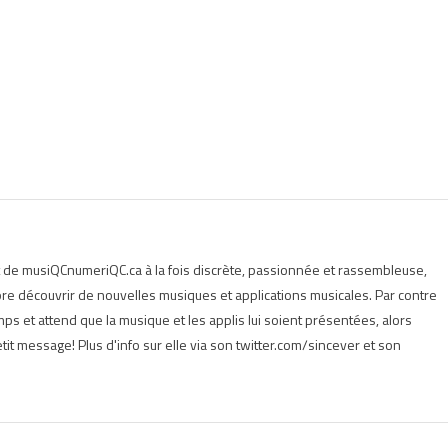
t de musiQCnumeriQC.ca à la fois discrète, passionnée et rassembleuse,
e découvrir de nouvelles musiques et applications musicales. Par contre
s et attend que la musique et les applis lui soient présentées, alors
tit message! Plus d'info sur elle via son twitter.com/sincever et son