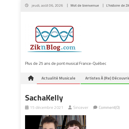
Skip
jeudi, août 06, 2026
Mot de bienvenue
L’histoire de Z
to
content
Plus de 25 ans de pont musical France-Québec
Actualité Musicale
Artistes À (re) Découvri
SachaKelly
15 décembre 2021
Sincever
Comment(0)