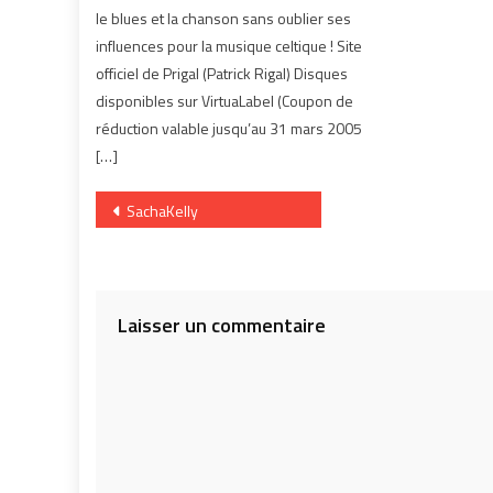
le blues et la chanson sans oublier ses
influences pour la musique celtique ! Site
officiel de Prigal (Patrick Rigal) Disques
disponibles sur VirtuaLabel (Coupon de
réduction valable jusqu’au 31 mars 2005
[…]
Navigation
SachaKelly
de
l’article
Laisser un commentaire