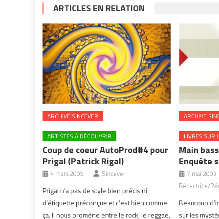
ARTICLES EN RELATION
ARCHIVE SINCEVER
ARCHIVE SIN
ARTISTES À DÉCOUVRIR
LIVRES SUR 
Coup de coeur AutoProd#4 pour
Main bass
Prigal (Patrick Rigal)
Enquête s
4 mars 2005
Sincever
7 mai 2003
Rédactrice/Réd
Prigal n’a pas de style bien précis ni
d’étiquette préconçue et c’est bien comme
Beaucoup d’i
ça. Il nous promène entre le rock, le reggae,
sur les mystè