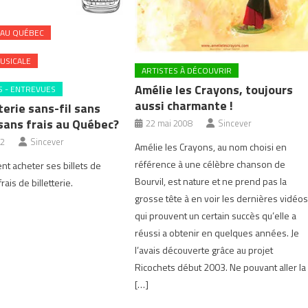
 AU QUÉBEC
USICALE
ARTISTES À DÉCOUVRIR
Amélie les Crayons, toujours
 - ENTREVUES
aussi charmante !
terie sans-fil sans
 sans frais au Québec?
22 mai 2008
Sincever
12
Sincever
Amélie les Crayons, au nom choisi en
référence à une célèbre chanson de
t acheter ses billets de
Bourvil, est nature et ne prend pas la
rais de billetterie.
grosse tête à en voir les dernières vidéo
qui prouvent un certain succès qu’elle a
réussi a obtenir en quelques années. Je
l’avais découverte grâce au projet
Ricochets début 2003. Ne pouvant aller la
[…]