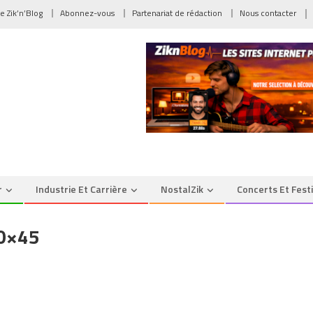
de Zik’n’Blog
Abonnez-vous
Partenariat de rédaction
Nous contacter
r
Industrie Et Carrière
NostalZik
Concerts Et Fest
90×45