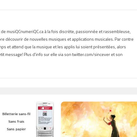
t de musiQCnumeriQC.ca à la fois discrète, passionnée et rassembleuse,
e découvrir de nouvelles musiques et applications musicales. Par contre
s et attend que la musique et les applis lui soient présentées, alors
tit message! Plus d'info sur elle via son twitter.com/sincever et son