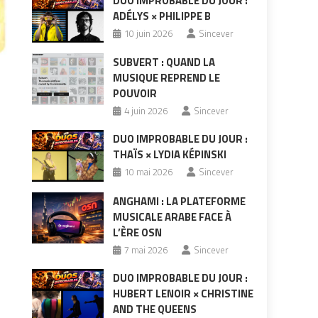
DUO IMPROBABLE DU JOUR :
ADÉLYS × PHILIPPE B
10 juin 2026
Sincever
SUBVERT : QUAND LA
MUSIQUE REPREND LE
POUVOIR
4 juin 2026
Sincever
DUO IMPROBABLE DU JOUR :
THAÏS × LYDIA KÉPINSKI
10 mai 2026
Sincever
ANGHAMI : LA PLATEFORME
s
MUSICALE ARABE FACE À
L’ÈRE OSN
7 mai 2026
Sincever
DUO IMPROBABLE DU JOUR :
HUBERT LENOIR × CHRISTINE
AND THE QUEENS