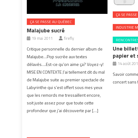
ÇA SE PASSE
ÇA SE PASSE AU QUÉBEC
INDUSTRIE M
Malajube sucré
19 mai 2011
firefly
RENCONTRES
Une billet
Critique personnelle du dernier album de
papier et
Malajube…Pop sucrée aux textes
14 août 20
délavés….Est-ce qu’on aime ça? Voyez-y!
MISE EN CONTEXTE J’ai tellement dit du mal
Savoir commen
de Malajube suite au premier spectacle de
concert sans f
Labyrinthe qui s’est offert sous mes yeux
que les remords me tressaillent encore,
soit juste assez pour que toute cette
profondeur que j’ai découverte par […]