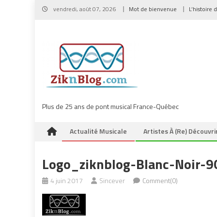
Skip
vendredi, août 07, 2026
Mot de bienvenue
L’histoire 
to
content
Plus de 25 ans de pont musical France-Québec
Actualité Musicale
Artistes À (re) Découvri
Logo_ziknblog-Blanc-Noir-
4 juin 2017
Sincever
Comment(0)