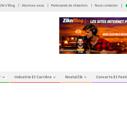
 Zik’n’Blog
Abonnez-vous
Partenariat de rédaction
Nous contacter
r
Industrie Et Carrière
NostalZik
Concerts Et Fest