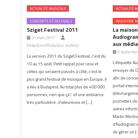
ACTUALITÉ MUSICALE
ACTUALITÉ M
CONCERTS ET FESTIVALS
INDUSTRIE M
Sziget Festival 2011
La maison
Audiogram
31 mars 2011
aux média
Rédactrice/Rédacteur Invité(e)
5 septembr
La version 2011 du Sziget Festival, c’est du
L’étiquette A
10 au 15 août. Petit rappel pour ceux et
envoyer de C
celles qui seraient passés à côté, c’est le
afin de concen
plus grand festival de musique en Europe. Il
portail interne
a lieu à Budapest. Au total plus de 400 000
téléchargeme
personnes, rien que çà ! et une ambiance
pochettes de 
très particulière, chaleureuse et […]
autres inform
Martin Merlin
d’Audiogram in
de gérer un [