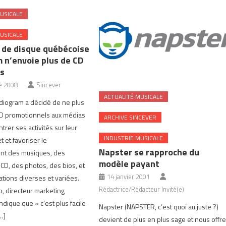
USICALE
USICALE
 de disque québécoise
 n’envoie plus de CD
s
e 2008
Sincever
ACTUALITÉ MUSICALE
udiogram a décidé de ne plus
D promotionnels aux médias
ARCHIVE SINCEVER
trer ses activités sur leur
INDUSTRIE MUSICALE
t et favoriser le
Napster se rapproche du
nt des musiques, des
modèle payant
CD, des photos, des bios, et
14 janvier 2001
ations diverses et variées.
Rédactrice/Rédacteur Invité(e)
o, directeur marketing
dique que « c’est plus facile
Napster (NAPSTER, c’est quoi au juste ?)
…]
devient de plus en plus sage et nous offr