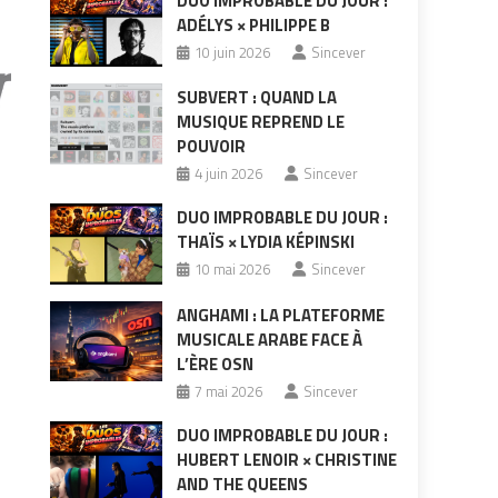
DUO IMPROBABLE DU JOUR :
ADÉLYS × PHILIPPE B
10 juin 2026
Sincever
SUBVERT : QUAND LA
MUSIQUE REPREND LE
POUVOIR
4 juin 2026
Sincever
DUO IMPROBABLE DU JOUR :
THAÏS × LYDIA KÉPINSKI
10 mai 2026
Sincever
ANGHAMI : LA PLATEFORME
MUSICALE ARABE FACE À
L’ÈRE OSN
7 mai 2026
Sincever
DUO IMPROBABLE DU JOUR :
HUBERT LENOIR × CHRISTINE
e
AND THE QUEENS