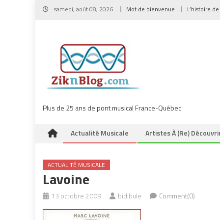
Skip
samedi, août 08, 2026
Mot de bienvenue
L’histoire de
to
content
Plus de 25 ans de pont musical France-Québec
Actualité Musicale
Artistes À (re) Découvri
ACTUALITÉ MUSICALE
Lavoine
13 octobre 2009
bidibule
Comment(0)