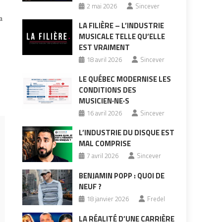
2 mai 2026
Sincever
a
LA FILIÈRE – L’INDUSTRIE
MUSICALE TELLE QU’ELLE
EST VRAIMENT
18 avril 2026
Sincever
LE QUÉBEC MODERNISE LES
CONDITIONS DES
MUSICIEN·NE·S
16 avril 2026
Sincever
L’INDUSTRIE DU DISQUE EST
MAL COMPRISE
7 avril 2026
Sincever
BENJAMIN POPP : QUOI DE
NEUF ?
18 janvier 2026
Fredel
LA RÉALITÉ D’UNE CARRIÈRE