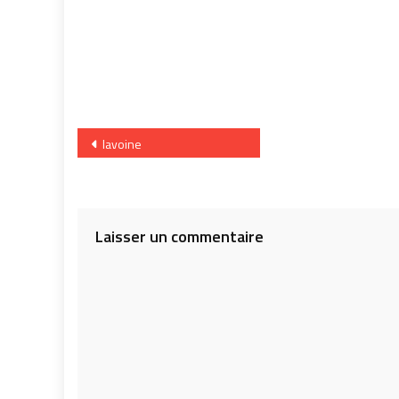
Navigation
lavoine
de
l’article
Laisser un commentaire