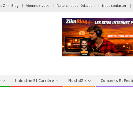
de Zik’n’Blog
Abonnez-vous
Partenariat de rédaction
Nous contacter
r
Industrie Et Carrière
NostalZik
Concerts Et Fest