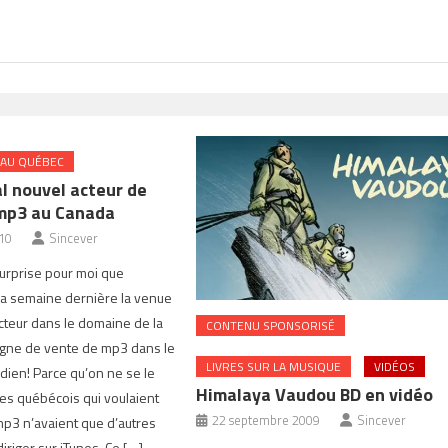
 AU QUÉBEC
l nouvel acteur de
mp3 au Canada
010
Sincever
urprise pour moi que
la semaine dernière la venue
cteur dans le domaine de la
CONTENU SPONSORISÉ
igne de vente de mp3 dans le
LIVRES SUR LA MUSIQUE
VIDÉOS
ien! Parce qu’on ne se le
Himalaya Vaudou BD en vidéo
les québécois qui voulaient
22 septembre 2009
Sincever
p3 n’avaient que d’autres
iriger sur iTunes. Ce […]