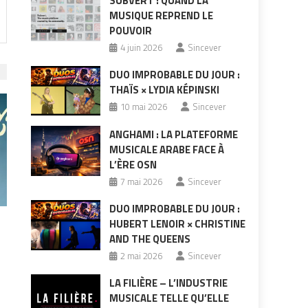
SUBVERT : QUAND LA
MUSIQUE REPREND LE
POUVOIR
4 juin 2026
Sincever
DUO IMPROBABLE DU JOUR :
THAÏS × LYDIA KÉPINSKI
10 mai 2026
Sincever
ANGHAMI : LA PLATEFORME
MUSICALE ARABE FACE À
L’ÈRE OSN
7 mai 2026
Sincever
DUO IMPROBABLE DU JOUR :
HUBERT LENOIR × CHRISTINE
AND THE QUEENS
2 mai 2026
Sincever
LA FILIÈRE – L’INDUSTRIE
MUSICALE TELLE QU’ELLE