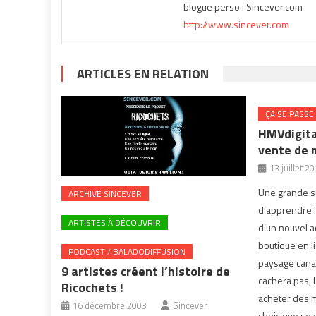
blogue perso : Sincever.com
http://www.sincever.com
ARTICLES EN RELATION
ÇA SE PASSE
HMVdigita
vente de 
13 juillet 2
Une grande s
ARCHIVE SINCEVER
d’apprendre 
ARTISTES À DÉCOUVRIR
d’un nouvel a
boutique en l
PODCAST / BALADODIFFUSION
paysage canad
9 artistes créent l’histoire de
cachera pas, 
Ricochets !
acheter des m
16 décembre 2003
Sincever
choix que se d