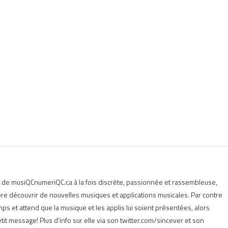
t de musiQCnumeriQC.ca à la fois discrète, passionnée et rassembleuse,
e découvrir de nouvelles musiques et applications musicales. Par contre
s et attend que la musique et les applis lui soient présentées, alors
tit message! Plus d'info sur elle via son twitter.com/sincever et son