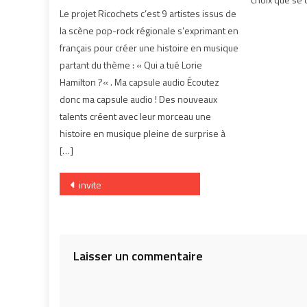
Le projet Ricochets c’est 9 artistes issus de
la scène pop-rock régionale s’exprimant en
français pour créer une histoire en musique
partant du thème : « Qui a tué Lorie
Hamilton ?« . Ma capsule audio Écoutez
donc ma capsule audio ! Des nouveaux
talents créent avec leur morceau une
histoire en musique pleine de surprise à
[…]
Navigation
invite
de
l’article
Laisser un commentaire