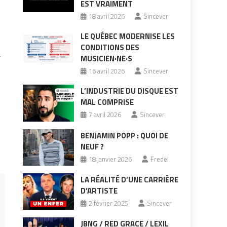
EST VRAIMENT
18 avril 2026
Sincever
LE QUÉBEC MODERNISE LES
CONDITIONS DES
a
MUSICIEN·NE·S
16 avril 2026
Sincever
L’INDUSTRIE DU DISQUE EST
MAL COMPRISE
7 avril 2026
Sincever
BENJAMIN POPP : QUOI DE
NEUF ?
18 janvier 2026
Fredel
LA RÉALITÉ D’UNE CARRIÈRE
D’ARTISTE
2 février 2025
Sincever
JBNG / RED GRACE / LEXIL