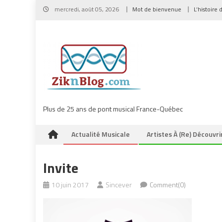
Skip
mercredi, août 05, 2026
Mot de bienvenue
L’histoire 
to
content
Plus de 25 ans de pont musical France-Québec
Actualité Musicale
Artistes À (re) Découvri
Invite
10 juin 2017
Sincever
Comment(0)