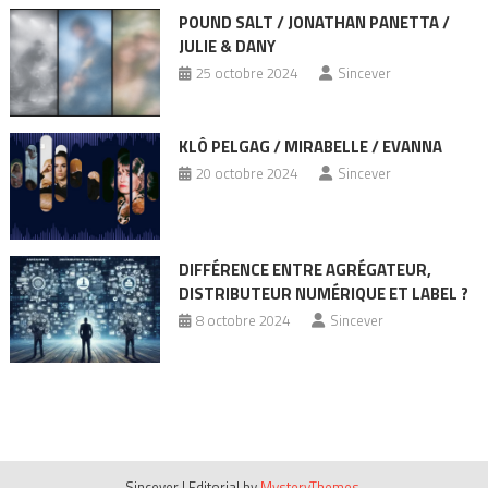
POUND SALT / JONATHAN PANETTA /
JULIE & DANY
25 octobre 2024
Sincever
KLÔ PELGAG / MIRABELLE / EVANNA
20 octobre 2024
Sincever
DIFFÉRENCE ENTRE AGRÉGATEUR,
DISTRIBUTEUR NUMÉRIQUE ET LABEL ?
8 octobre 2024
Sincever
Sincever
|
Editorial by
MysteryThemes
.