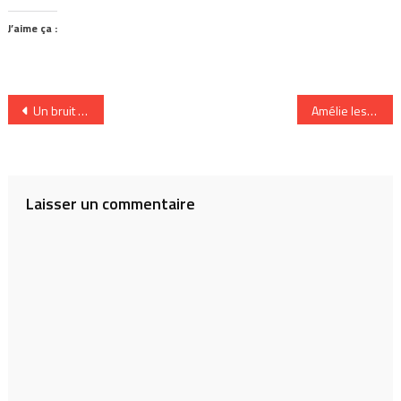
J’aime ça :
Navigation
Un bruit qui court
Amélie les Crayons, toujours aussi charmante !
de
l’article
Laisser un commentaire