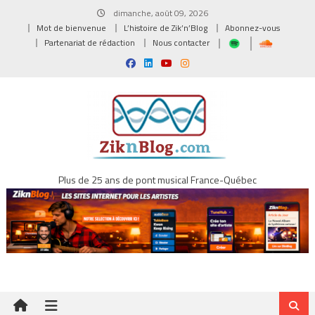
Skip
dimanche, août 09, 2026
to
Mot de bienvenue
L’histoire de Zik’n’Blog
Abonnez-vous
content
Partenariat de rédaction
Nous contacter
Plus de 25 ans de pont musical France-Québec