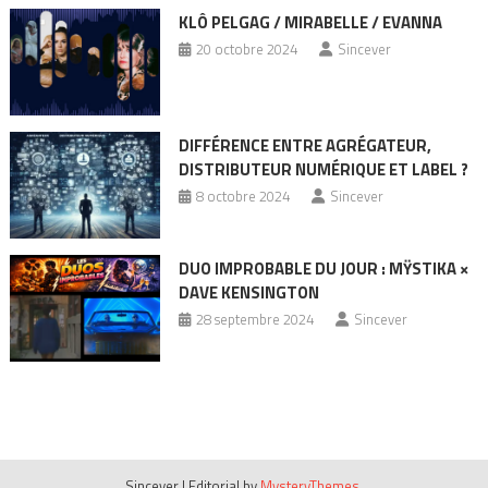
KLÔ PELGAG / MIRABELLE / EVANNA
20 octobre 2024
Sincever
DIFFÉRENCE ENTRE AGRÉGATEUR,
DISTRIBUTEUR NUMÉRIQUE ET LABEL ?
8 octobre 2024
Sincever
DUO IMPROBABLE DU JOUR : MŸSTIKA ×
DAVE KENSINGTON
28 septembre 2024
Sincever
Sincever
|
Editorial by
MysteryThemes
.