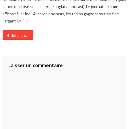
connu ou utilisé sous le terme anglais : podcast). Le journal La tribune
affichait à la Une : Avec les podcasts, les radios gagnent tout sauf de
l’argent. En […]
Navigation
dotation_blog_party2
de
l’article
Laisser un commentaire