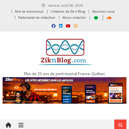
Skip
samedi, août 08, 2026
to
Mot de bienvenue
L’histoire de Zik’n’Blog
Abonnez-vous
content
Partenariat de rédaction
Nous contacter
Plus de 25 ans de pont musical France-Québec