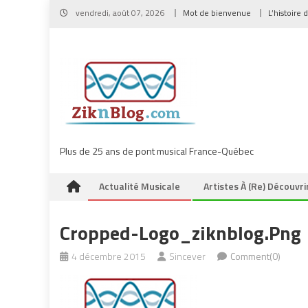
Skip
vendredi, août 07, 2026
Mot de bienvenue
L’histoire 
to
content
Plus de 25 ans de pont musical France-Québec
Actualité Musicale
Artistes À (re) Découvri
Cropped-Logo_ziknblog.png
4 décembre 2015
Sincever
Comment(0)