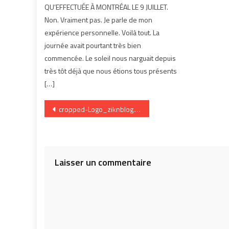
QU’EFFECTUÉE À MONTRÉAL LE 9 JUILLET.
Non. Vraiment pas. Je parle de mon
expérience personnelle. Voilà tout. La
journée avait pourtant très bien
commencée. Le soleil nous narguait depuis
très tôt déjà que nous étions tous présents
[…]
Navigation
cropped-Logo_ziknblog.png
de
l’article
Laisser un commentaire