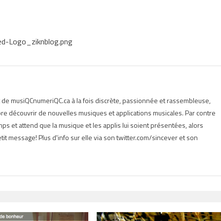
ed-Logo_ziknblog.png
t de musiQCnumeriQC.ca à la fois discrète, passionnée et rassembleuse,
e découvrir de nouvelles musiques et applications musicales. Par contre
s et attend que la musique et les applis lui soient présentées, alors
tit message! Plus d'info sur elle via son twitter.com/sincever et son