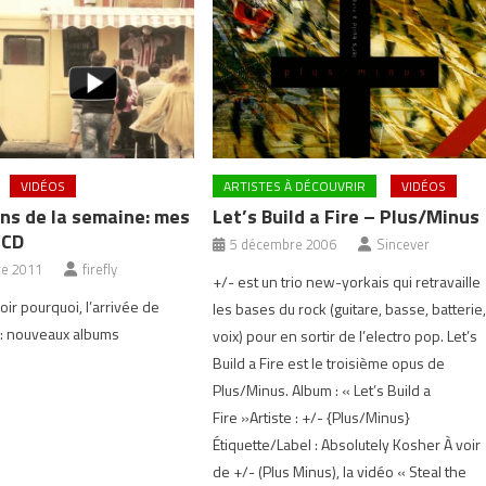
ARTISTES À DÉCOUVRIR
VIDÉOS
VIDÉOS
Let’s Build a Fire – Plus/Minus
ns de la semaine: mes
 CD
5 décembre 2006
Sincever
e 2011
firefly
+/- est un trio new-yorkais qui retravaille
ir pourquoi, l’arrivée de
les bases du rock (guitare, basse, batterie
 : nouveaux albums
voix) pour en sortir de l’electro pop. Let’s
Build a Fire est le troisième opus de
Plus/Minus. Album : « Let’s Build a
Fire »Artiste : +/- {Plus/Minus}
Étiquette/Label : Absolutely Kosher À voir
de +/- (Plus Minus), la vidéo « Steal the