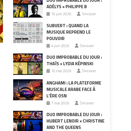
DUO IMPROBABLE DU JOUR :
ADÉLYS × PHILIPPE B
10 juin 2026
Sincever
SUBVERT : QUAND LA
MUSIQUE REPREND LE
POUVOIR
4 juin 2026
Sincever
DUO IMPROBABLE DU JOUR :
THAÏS × LYDIA KÉPINSKI
10 mai 2026
Sincever
ANGHAMI : LA PLATEFORME
,
MUSICALE ARABE FACE À
L’ÈRE OSN
7 mai 2026
Sincever
DUO IMPROBABLE DU JOUR :
HUBERT LENOIR × CHRISTINE
AND THE QUEENS