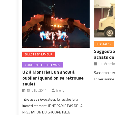
NOSTALZIK
Suggestio
BILLETS D'HUMEUR
achats de
10 décembr
CONCERTS ET FESTIVALS
U2 à Montréal: un show à
Sans trop savo
oublier (quand on se retrouve
l’hiver sonne
seule)
15 juillet 2011
firefly
Titre assez évocateur. Je rectifie le tir
immédiatement. JE NE PARLE PAS DE LA
PRESTATION DU GROUPE TELLE