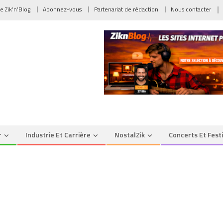
de Zik’n’Blog
Abonnez-vous
Partenariat de rédaction
Nous contacter
r
Industrie Et Carrière
NostalZik
Concerts Et Fest