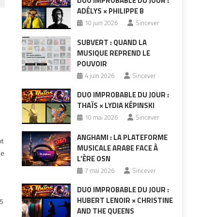
DUO IMPROBABLE DU JOUR :
ADÉLYS × PHILIPPE B
10 juin 2026
Sincever
SUBVERT : QUAND LA
MUSIQUE REPREND LE
POUVOIR
4 juin 2026
Sincever
DUO IMPROBABLE DU JOUR :
THAÏS × LYDIA KÉPINSKI
10 mai 2026
Sincever
ANGHAMI : LA PLATEFORME
nt
MUSICALE ARABE FACE À
se
L’ÈRE OSN
7 mai 2026
Sincever
DUO IMPROBABLE DU JOUR :
HUBERT LENOIR × CHRISTINE
95
AND THE QUEENS