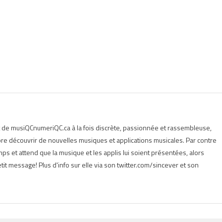
t de musiQCnumeriQC.ca à la fois discrète, passionnée et rassembleuse,
e découvrir de nouvelles musiques et applications musicales. Par contre
s et attend que la musique et les applis lui soient présentées, alors
tit message! Plus d'info sur elle via son twitter.com/sincever et son