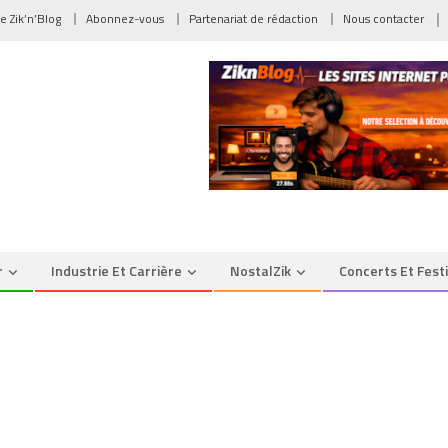
de Zik’n’Blog
Abonnez-vous
Partenariat de rédaction
Nous contacter
r
Industrie Et Carrière
NostalZik
Concerts Et Fest