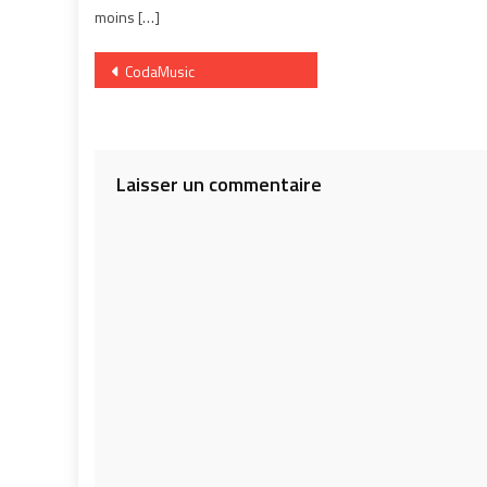
moins […]
Navigation
CodaMusic
de
l’article
Laisser un commentaire