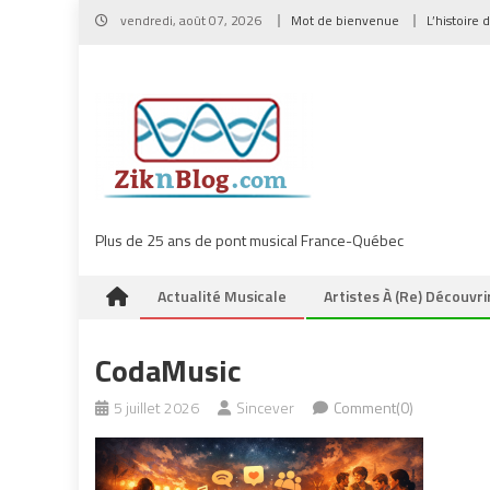
Skip
vendredi, août 07, 2026
Mot de bienvenue
L’histoire 
to
content
Plus de 25 ans de pont musical France-Québec
Actualité Musicale
Artistes À (re) Découvri
CodaMusic
5 juillet 2026
Sincever
Comment(0)