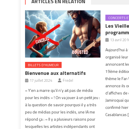
ARTICLES EN RELATION
CONCERTS ET
Les Vieill
programma
13 avril 201
Aujourd’hui à 
organisé leur 
annoncent leu
BILLETS D'HUMEUR
19ème édition
Bienvenue aux alternatifs
thème le Far-
17 juillet 2024
Fredel
annonce ils o
« Y’en a marre qu’il n’y ait pas de média
d’affiches de 
pour les indés » ! On va jouer à un petit jeu :
Jamiroquaï qui
à la question de savoir pourquoi il y a très
confirmé hier 
peu de médias pour les indés, une IA me
Casablancas 
répond ça : « Il y a plusieurs raisons pour
lesquelles les artistes indépendants ont