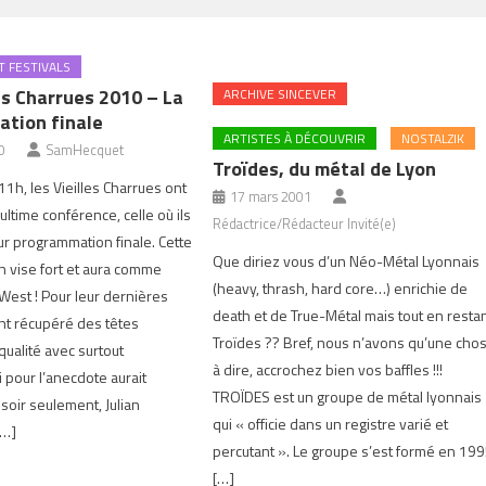
 FESTIVALS
es Charrues 2010 – La
ARCHIVE SINCEVER
tion finale
ARTISTES À DÉCOUVRIR
NOSTALZIK
0
SamHecquet
Troïdes, du métal de Lyon
11h, les Vieilles Charrues ont
17 mars 2001
ultime conférence, celle où ils
Rédactrice/Rédacteur Invité(e)
r programmation finale. Cette
Que diriez vous d’un Néo-Métal Lyonnais
 vise fort et aura comme
(heavy, thrash, hard core…) enrichie de
West ! Pour leur dernières
death et de True-Métal mais tout en resta
nt récupéré des têtes
Troïdes ?? Bref, nous n’avons qu’une cho
qualité avec surtout
à dire, accrochez bien vos baffles !!!
 pour l’anecdote aurait
TROÏDES est un groupe de métal lyonnais
soir seulement, Julian
qui « officie dans un registre varié et
[…]
percutant ». Le groupe s’est formé en 19
[…]