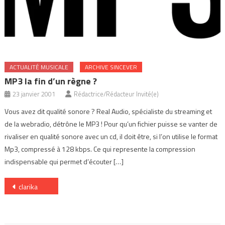
ACTUALITÉ MUSICALE
ARCHIVE SINCEVER
MP3 la fin d’un règne ?
23 janvier 2001
Rédactrice/Rédacteur Invité(e)
Vous avez dit qualité sonore ? Real Audio, spécialiste du streaming et
de la webradio, détrône le MP3 ! Pour qu’un fichier puisse se vanter de
rivaliser en qualité sonore avec un cd, il doit être, si l’on utilise le format
Mp3, compressé à 128 kbps. Ce qui represente la compression
indispensable qui permet d’écouter […]
Navigation
clarika
de