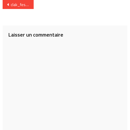
Navigation
clak_festival
de
l’article
Laisser un commentaire