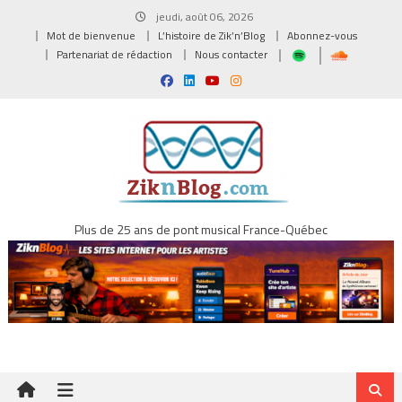
Skip
jeudi, août 06, 2026
to
Mot de bienvenue
L’histoire de Zik’n’Blog
Abonnez-vous
content
Partenariat de rédaction
Nous contacter
Plus de 25 ans de pont musical France-Québec