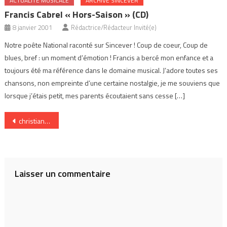
ACTUALITÉ MUSICALE
ARCHIVE SINCEVER
Francis Cabrel « Hors-Saison » (CD)
8 janvier 2001
Rédactrice/Rédacteur Invité(e)
Notre poête National raconté sur Sincever ! Coup de coeur, Coup de
blues, bref : un moment d’émotion ! Francis a bercé mon enfance et a
toujours été ma référence dans le domaine musical. J’adore toutes ses
chansons, non empreinte d’une certaine nostalgie, je me souviens que
lorsque j’étais petit, mes parents écoutaient sans cesse […]
Navigation
christians1
de
l’article
Laisser un commentaire