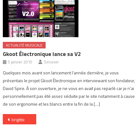
ACTUALITÉ MUSICALE
Gkoot Électronique lance sa V2
5 janvier 2010
Sincever
Quelques mois avant son lancement l’année dernière, je vous
présentais le projet Gkoot Électronique en interviewant son fondateur,
David Spire. À son ouverture, je ne vous en avait pas reparlé car je n’ai
personnellement pas été assez séduite par le site notamment à cause
de son ergonomie et les blancs entre la fin de la […]
Navigation
brigitte
de