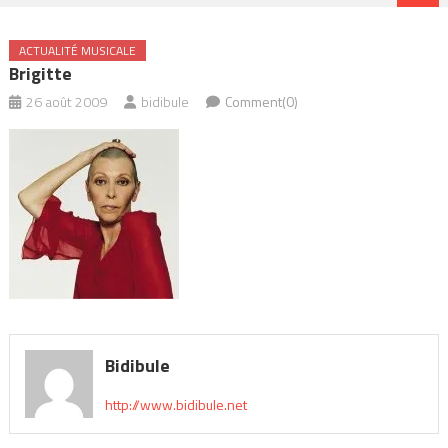
ACTUALITÉ MUSICALE
Brigitte
26 août 2009
bidibule
Comment(0)
Bidibule
http://www.bidibule.net