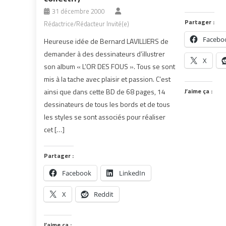
31 décembre 2000
Partager :
Rédactrice/Rédacteur Invité(e)
Facebo
Heureuse idée de Bernard LAVILLIERS de
demander à des dessinateurs d’illustrer
X
son album « L’OR DES FOUS ». Tous se sont
mis à la tache avec plaisir et passion. C’est
ainsi que dans cette BD de 68 pages, 14
J’aime ça :
dessinateurs de tous les bords et de tous
les styles se sont associés pour réaliser
cet […]
Partager :
Facebook
LinkedIn
X
Reddit
J’aime ça :