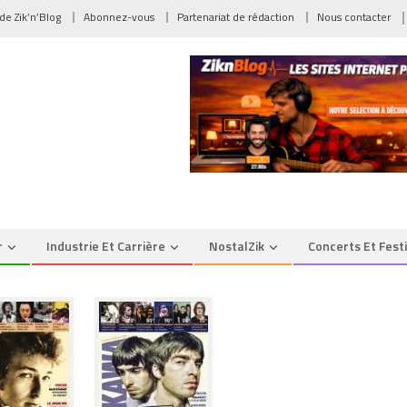
 de Zik’n’Blog
Abonnez-vous
Partenariat de rédaction
Nous contacter
r
Industrie Et Carrière
NostalZik
Concerts Et Fest