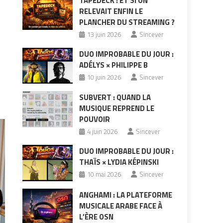
TAPEDECK : ET SI ON
RELEVAIT ENFIN LE
PLANCHER DU STREAMING ?
13 juin 2026
Sincever
DUO IMPROBABLE DU JOUR :
ADÉLYS × PHILIPPE B
10 juin 2026
Sincever
SUBVERT : QUAND LA
MUSIQUE REPREND LE
POUVOIR
4 juin 2026
Sincever
DUO IMPROBABLE DU JOUR :
THAÏS × LYDIA KÉPINSKI
10 mai 2026
Sincever
ANGHAMI : LA PLATEFORME
MUSICALE ARABE FACE À
L’ÈRE OSN