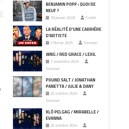
BENJAMIN POPP : QUOI DE
NEUF ?
18 janvier 2026
Fredel
LA RÉALITÉ D’UNE CARRIÈRE
D’ARTISTE
2 février 2025
Sincever
JBNG / RED GRACE / LEXIL
1 novembre 2024
Sincever
POUND SALT / JONATHAN
PANETTA / JULIE & DANY
s
25 octobre 2024
Sincever
r
KLÔ PELGAG / MIRABELLE /
EVANNA
20 octobre 2024