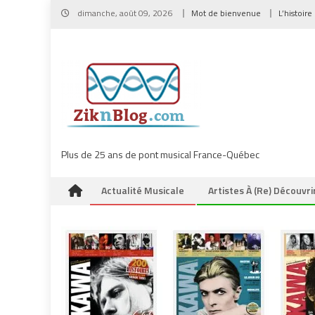
Skip
dimanche, août 09, 2026
Mot de bienvenue
L’histoire
to
content
Plus de 25 ans de pont musical France-Québec
Actualité Musicale
Artistes À (re) Découvri