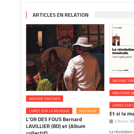
ARTICLES EN RELATION
ARCHIVE SIN
INDUSTRIE M
ARCHIVE SINCEVER
LIVRES SUR 
LIVRES SUR LA MUSIQUE
NOSTALZIK
Et si la m
L’OR DES FOUS Bernard
3 février 2
LAVILLIER (BD) et (Album
La révolution
collectif)