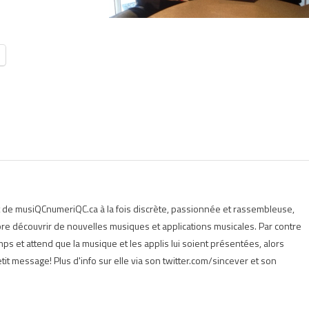
t de musiQCnumeriQC.ca à la fois discrète, passionnée et rassembleuse,
e découvrir de nouvelles musiques et applications musicales. Par contre
s et attend que la musique et les applis lui soient présentées, alors
tit message! Plus d'info sur elle via son twitter.com/sincever et son