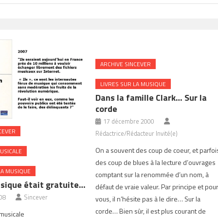
ARCHIVE SINCEVER
LIVRES SUR LA MUSIQUE
Dans la famille Clark… Sur la
corde
17 décembre 2000
CEVER
Rédactrice/Rédacteur Invité(e)
On a souvent des coup de coeur, et parfoi
USICALE
des coup de blues à la lecture d’ouvrages
LA MUSIQUE
comptant sur la renommée d’un nom, à
usique était gratuite…
défaut de vraie valeur. Par principe et pou
008
Sincever
vous, il n’hésite pas à le dire… Sur la
corde… Bien sûr, il est plus courant de
 musicale