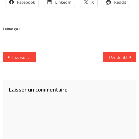
Facebook
LinkedIn
X
Reddit
J’aime ça :
Navigation
Chanson dont je peux jouer d’un instrument: Charlie Parker
Pendentif
de
l’article
Laisser un commentaire