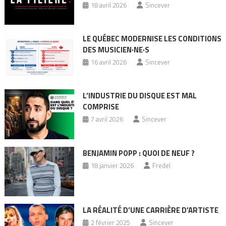
18 avril 2026
Sincever
LE QUÉBEC MODERNISE LES CONDITIONS
DES MUSICIEN·NE·S
16 avril 2026
Sincever
L’INDUSTRIE DU DISQUE EST MAL
COMPRISE
7 avril 2026
Sincever
BENJAMIN POPP : QUOI DE NEUF ?
18 janvier 2026
Fredel
LA RÉALITÉ D’UNE CARRIÈRE D’ARTISTE
2 février 2025
Sincever