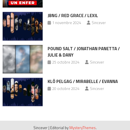
JBNG / RED GRACE / LEXIL
1 novembre 2024
Sincever
POUND SALT / JONATHAN PANETTA /
JULIE & DANY
25 octobre 2024
Sincever
KLÔ PELGAG / MIRABELLE / EVANNA
20 octobre 2024
Sincever
Sincever
|
Editorial by
MysteryThemes
.