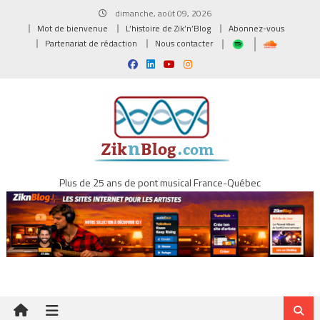
Skip
dimanche, août 09, 2026
to
Mot de bienvenue
L’histoire de Zik’n’Blog
Abonnez-vous
content
Partenariat de rédaction
Nous contacter
Plus de 25 ans de pont musical France-Québec