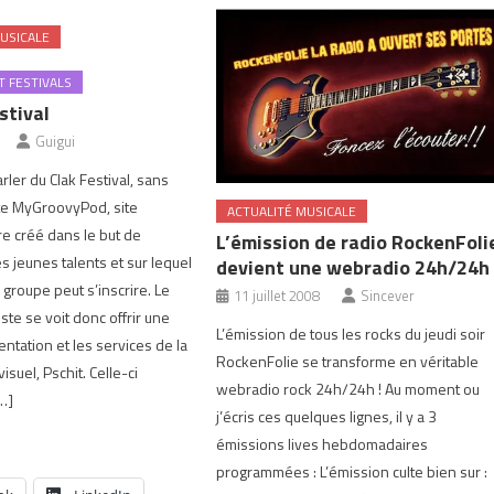
USICALE
 FESTIVALS
stival
Guigui
ler du Clak Festival, sans
te MyGroovyPod, site
ACTUALITÉ MUSICALE
e créé dans le but de
L’émission de radio RockenFoli
s jeunes talents et sur lequel
devient une webradio 24h/24h
u groupe peut s’inscrire. Le
11 juillet 2008
Sincever
ste se voit donc offrir une
L’émission de tous les rocks du jeudi soir
ntation et les services de la
RockenFolie se transforme en véritable
isuel, Pschit. Celle-ci
webradio rock 24h/24h ! Au moment ou
…]
j’écris ces quelques lignes, il y a 3
émissions lives hebdomadaires
programmées : L’émission culte bien sur :