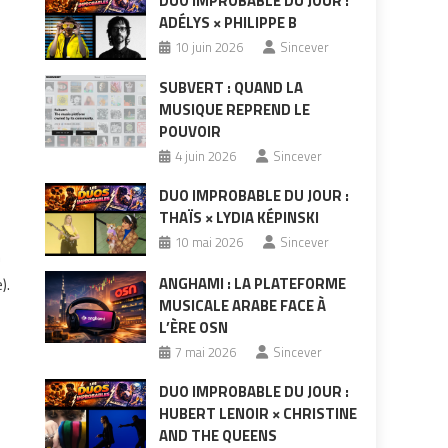
DUO IMPROBABLE DU JOUR :
ADÉLYS × PHILIPPE B
10 juin 2026
Sincever
SUBVERT : QUAND LA
MUSIQUE REPREND LE
POUVOIR
4 juin 2026
Sincever
DUO IMPROBABLE DU JOUR :
THAÏS × LYDIA KÉPINSKI
10 mai 2026
Sincever
n
ANGHAMI : LA PLATEFORME
).
MUSICALE ARABE FACE À
L’ÈRE OSN
7 mai 2026
Sincever
DUO IMPROBABLE DU JOUR :
HUBERT LENOIR × CHRISTINE
AND THE QUEENS