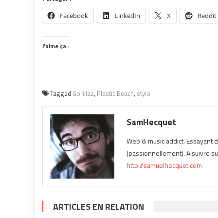
Facebook
LinkedIn
X
Reddit
J’aime ça :
Tagged
Gorillaz
,
Plastic Beach
,
stylo
SamHecquet
Web & music addict. Essayant d
(passionnellement). A suivre sur
http://samuelhecquet.com
ARTICLES EN RELATION