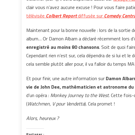
clair vous n’avez aucune excuse ! Pour vous faire pati
télévisée
Colbert Report
diffusée sur
Comedy Centra
Maintenant pour la bonne nouvelle : lors de la sortie 
album… Or Damon Albarn a déclaré récemment lors d’
enregistré au moins 80 chansons
. Soit de quoi fai
Cependant rien n’est sur, cela dépendra de si lui et le
cela semble plutôt aller pour, il va falloir du temps MAI
Et pour finir, une autre information sur
Damon Albarn 
vie de John Dee, mathématicien et astronome du
d’un opéra :
Monkey Journey to the West
. Cette fois-c
(
Watchmen, V pour Vendetta
). Cela promet !
Alors, heureux ?
Partager :