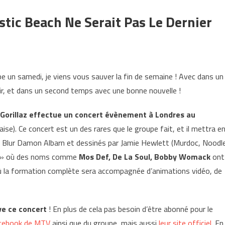
astic Beach Ne Serait Pas Le Dernier
be un samedi, je viens vous sauver la fin de semaine ! Avec dans un
r, et dans un second temps avec une bonne nouvelle !
Gorillaz effectue un concert évènement à Londres au
ise). Ce concert est un des rares que le groupe fait, et il mettra e
de Blur Damon Albarn et dessinés par Jamie Hewlett (Murdoc, Noodle
ach » où des noms comme
Mos Def, De La Soul, Bobby Womack
ont
 où la formation complète sera accompagnée d’animations vidéo, de
ve ce concert
! En plus de cela pas besoin d’être abonné pour le
acebook de MTV
ainsi que du groupe, mais aussi
leur site officiel
. En