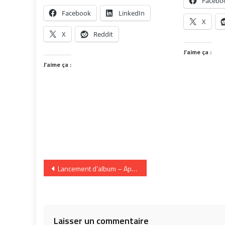
Facebo
Facebook
LinkedIn
X
X
Reddit
J’aime ça :
J’aime ça :
Navigation
Lancement d’album – Après le crime d’Ariel – Buffet de Balboa – Tempête d’Ève Cournoyer
de
l’article
Laisser un commentaire