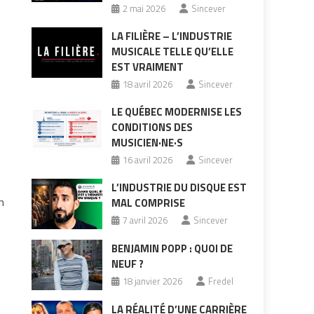
2 mai 2026
Sincever
LA FILIÈRE – L’INDUSTRIE
MUSICALE TELLE QU’ELLE
EST VRAIMENT
18 avril 2026
Sincever
LE QUÉBEC MODERNISE LES
CONDITIONS DES
MUSICIEN·NE·S
16 avril 2026
Sincever
L’INDUSTRIE DU DISQUE EST
n
MAL COMPRISE
7 avril 2026
Sincever
BENJAMIN POPP : QUOI DE
NEUF ?
18 janvier 2026
Fredel
LA RÉALITÉ D’UNE CARRIÈRE