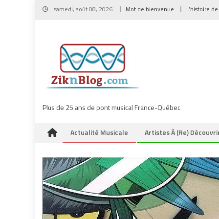
Skip
samedi, août 08, 2026
Mot de bienvenue
L’histoire de
to
content
Plus de 25 ans de pont musical France-Québec
Actualité Musicale
Artistes À (re) Découvri