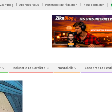
 Zik’n’Blog
Abonnez-vous
Partenariat de rédaction
Nous contacter
r
Industrie Et Carrière
NostalZik
Concerts Et Fest