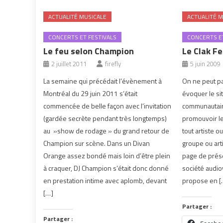
ACTUALITÉ MUSICALE
ACTUALITÉ M
CONCERTS ET FESTIVALS
CONCERTS ET
Le feu selon Champion
Le Clak Fe
2 juillet 2011
firefly
5 juin 2009
La semaine qui précédait l’évènement à
On ne peut par
Montréal du 29 juin 2011 s’était
évoquer le si
commencée de belle façon avec l’invitation
communautair
(gardée secrète pendant très longtemps)
promouvoir le
au »show de rodage » du grand retour de
tout artiste o
Champion sur scène. Dans un Divan
groupe ou arti
Orange assez bondé mais loin d’être plein
page de prése
à craquer, DJ Champion s’était donc donné
société audiov
en prestation intime avec aplomb, devant
propose en [
[…]
Partager :
Partager :