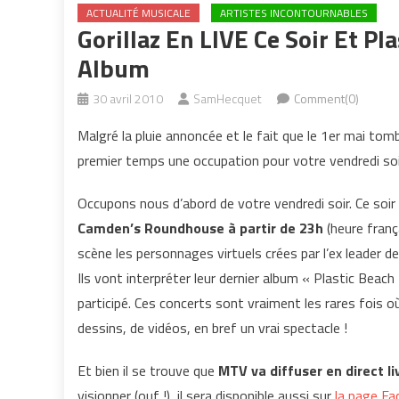
ACTUALITÉ MUSICALE
ARTISTES INCONTOURNABLES
Gorillaz En LIVE Ce Soir Et Pl
Album
30 avril 2010
SamHecquet
Comment(0)
Malgré la pluie annoncée et le fait que le 1er mai tom
premier temps une occupation pour votre vendredi soi
Occupons nous d’abord de votre vendredi soir. Ce soir
Camden’s Roundhouse à partir de 23h
(heure frança
scène les personnages virtuels crées par l’ex leader 
Ils vont interpréter leur dernier album « Plastic Be
participé. Ces concerts sont vraiment les rares fois
dessins, de vidéos, en bref un vrai spectacle !
Et bien il se trouve que
MTV va diffuser en direct li
visionner (ouf !), il sera disponible aussi sur
la page F