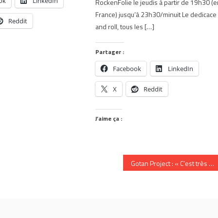
ok
LinkedIn
RockenFolie le jeudis à partir de 19h30 (
France) jusqu’à 23h30/minuit Le dedicace
Reddit
and roll, tous les […]
Partager :
Facebook
LinkedIn
X
Reddit
J’aime ça :
Gotan Project : « C’est très réducteur de nous définir comme du tango électro »