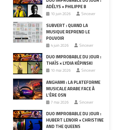
DUO IMPROBABLE DU JOUR :
ADÉLYS × PHILIPPE B
10 juin 2026
Sincever
SUBVERT : QUAND LA
MUSIQUE REPREND LE
POUVOIR
4 juin 2026
Sincever
DUO IMPROBABLE DU JOUR :
THAÏS × LYDIA KÉPINSKI
10 mai 2026
Sincever
ANGHAMI : LA PLATEFORME
MUSICALE ARABE FACE À
L’ÈRE OSN
7 mai 2026
Sincever
DUO IMPROBABLE DU JOUR :
HUBERT LENOIR × CHRISTINE
AND THE QUEENS