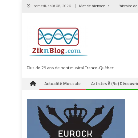
Skip
samedi, août 08, 2026
Mot de bienvenue
L’histoire de
to
content
Plus de 25 ans de pont musical France-Québec
Actualité Musicale
Artistes À (re) Découvri