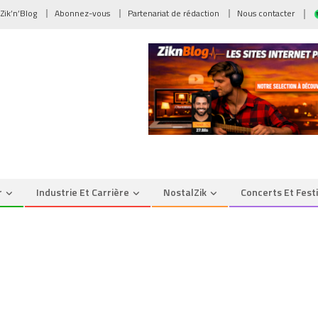
 Zik’n’Blog
Abonnez-vous
Partenariat de rédaction
Nous contacter
r
Industrie Et Carrière
NostalZik
Concerts Et Fest