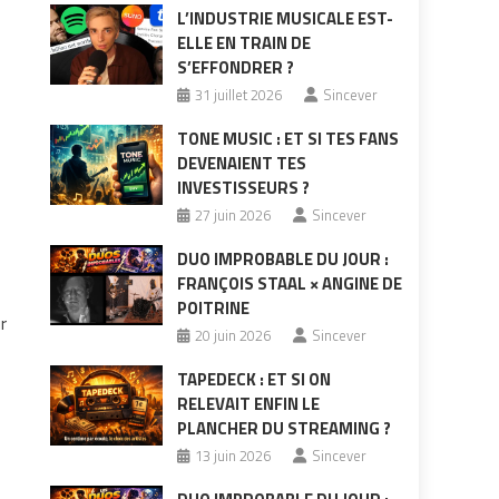
L’INDUSTRIE MUSICALE EST-
ELLE EN TRAIN DE
S’EFFONDRER ?
31 juillet 2026
Sincever
TONE MUSIC : ET SI TES FANS
DEVENAIENT TES
INVESTISSEURS ?
27 juin 2026
Sincever
DUO IMPROBABLE DU JOUR :
FRANÇOIS STAAL × ANGINE DE
POITRINE
r
20 juin 2026
Sincever
TAPEDECK : ET SI ON
RELEVAIT ENFIN LE
PLANCHER DU STREAMING ?
13 juin 2026
Sincever