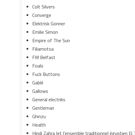
Colt Silvers
Converge
Elektrisk Gonner
Emilie Simon
Empire of The Sun
Filiamotsa
FM Belfast
Foals
Fuck Buttons
Gablé
Gallows
General electriks
Gentleman
Ghinzu
Health
Hindi Zahra (et l’ensemble traditionnel égyptien El