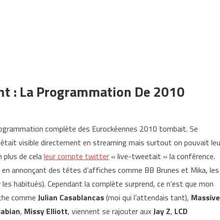
nt : La Programmation De 2010
la programmation complète des Eurockéennes 2010 tombait. Se
 était visible directement en streaming mais surtout on pouvait leu
n plus de cela
leur compte twitter
« live-tweetait » la conférence.
 en annonçant des têtes d’affiches comme BB Brunes et Mika, les
 les habitués). Cependant la complète surprend, ce n’est que mon
ffiche comme
Julian Casablancas
(moi qui l’attendais tant),
Massive
abian
,
Missy Elliott
, viennent se rajouter aux
Jay Z
,
LCD