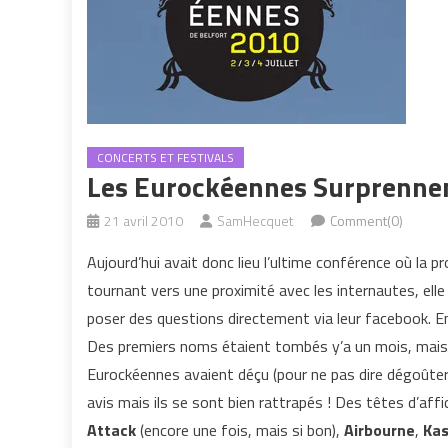
CONCERTS ET FESTIVALS
Les Eurockéennes Surprenne
21 avril 2010
SamHecquet
Comment(0)
Aujourd’hui avait donc lieu l’ultime conférence où 
tournant vers une proximité avec les internautes, elle
poser des questions directement via leur facebook. E
Des premiers noms étaient tombés y’a un mois, mais
Eurockéennes avaient déçu (pour ne pas dire dégoûter
avis mais ils se sont bien rattrapés ! Des têtes d’a
Attack
(encore une fois, mais si bon),
Airbourne
,
Kas