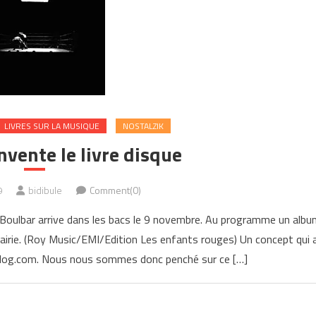
LIVRES SUR LA MUSIQUE
NOSTALZIK
nvente le livre disque
9
bidibule
Comment(0)
Boulbar arrive dans les bacs le 9 novembre. Au programme un albu
rairie. (Roy Music/EMI/Edition Les enfants rouges) Un concept qui 
iknblog.com. Nous nous sommes donc penché sur ce […]