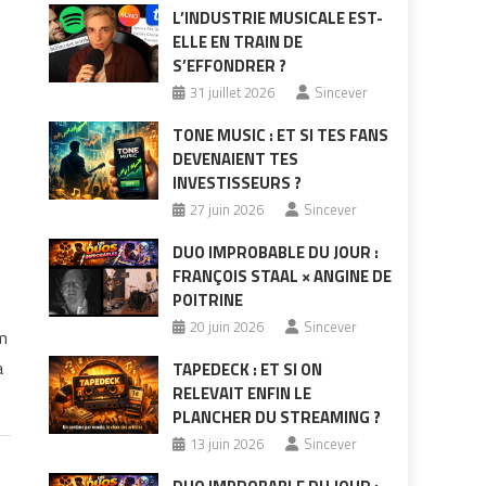
L’INDUSTRIE MUSICALE EST-
ELLE EN TRAIN DE
S’EFFONDRER ?
31 juillet 2026
Sincever
TONE MUSIC : ET SI TES FANS
DEVENAIENT TES
INVESTISSEURS ?
27 juin 2026
Sincever
DUO IMPROBABLE DU JOUR :
FRANÇOIS STAAL × ANGINE DE
POITRINE
20 juin 2026
Sincever
m
a
TAPEDECK : ET SI ON
RELEVAIT ENFIN LE
PLANCHER DU STREAMING ?
13 juin 2026
Sincever