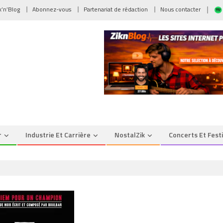
ik’n’Blog
Abonnez-vous
Partenariat de rédaction
Nous contacter
r
Industrie Et Carrière
NostalZik
Concerts Et Fest