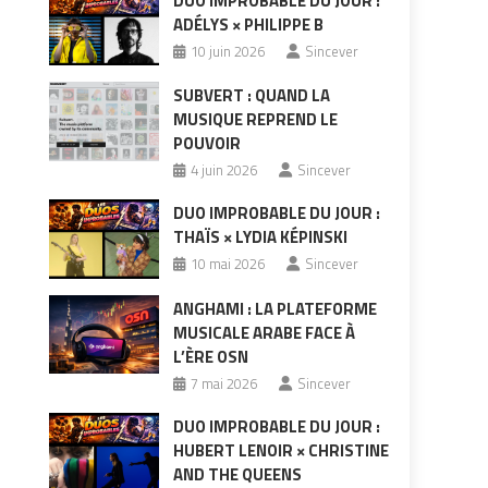
DUO IMPROBABLE DU JOUR :
ADÉLYS × PHILIPPE B
10 juin 2026
Sincever
SUBVERT : QUAND LA
MUSIQUE REPREND LE
POUVOIR
4 juin 2026
Sincever
DUO IMPROBABLE DU JOUR :
THAÏS × LYDIA KÉPINSKI
10 mai 2026
Sincever
ANGHAMI : LA PLATEFORME
MUSICALE ARABE FACE À
L’ÈRE OSN
7 mai 2026
Sincever
DUO IMPROBABLE DU JOUR :
HUBERT LENOIR × CHRISTINE
AND THE QUEENS