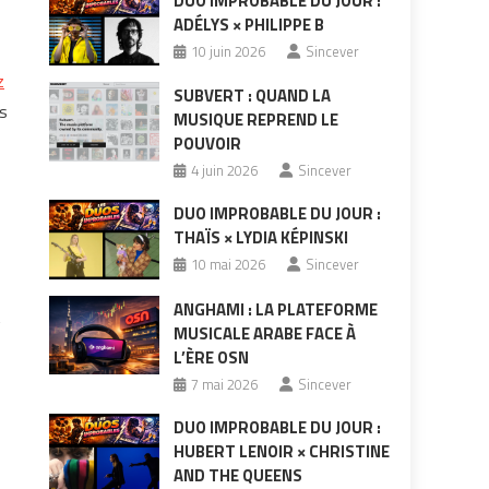
DUO IMPROBABLE DU JOUR :
ADÉLYS × PHILIPPE B
10 juin 2026
Sincever
z
SUBVERT : QUAND LA
es
MUSIQUE REPREND LE
POUVOIR
4 juin 2026
Sincever
DUO IMPROBABLE DU JOUR :
THAÏS × LYDIA KÉPINSKI
10 mai 2026
Sincever
ANGHAMI : LA PLATEFORME
t
MUSICALE ARABE FACE À
L’ÈRE OSN
7 mai 2026
Sincever
DUO IMPROBABLE DU JOUR :
HUBERT LENOIR × CHRISTINE
AND THE QUEENS