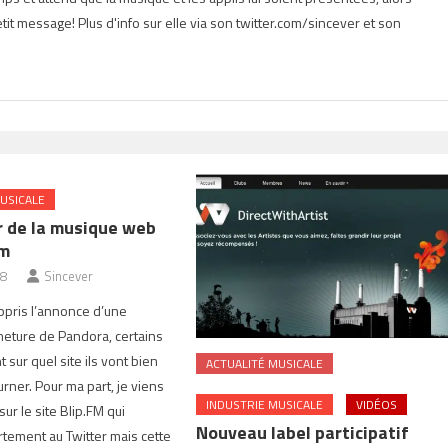
tit message! Plus d'info sur elle via son twitter.com/sincever et son
USICALE
r de la musique web
fm
08
Sincever
ppris l’annonce d’une
eture de Pandora, certains
sur quel site ils vont bien
ACTUALITÉ MUSICALE
rner. Pour ma part, je viens
INDUSTRIE MUSICALE
VIDÉOS
sur le site Blip.FM qui
Nouveau label participatif
tement au Twitter mais cette