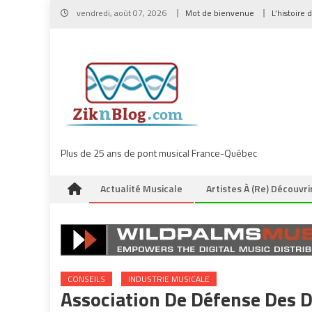
Skip
vendredi, août 07, 2026
Mot de bienvenue
L’histoire 
to
content
Plus de 25 ans de pont musical France-Québec
Actualité Musicale
Artistes À (re) Découvri
CONSEILS
INDUSTRIE MUSICALE
Association De Défense Des D