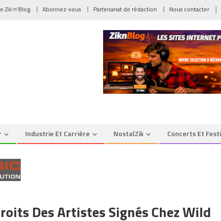
de Zik’n’Blog
Abonnez-vous
Partenariat de rédaction
Nous contacter
r
Industrie Et Carrière
NostalZik
Concerts Et Fest
roits Des Artistes Signés Chez Wild