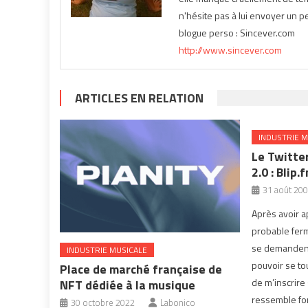
n'hésite pas à lui envoyer un pe
blogue perso : Sincever.com
http://www.sincever.com
ARTICLES EN RELATION
INDUSTRIE M
Le Twitte
2.0 : Blip.
31 août 20
Après avoir a
probable ferm
se demandent 
INDUSTRIE MUSICALE
pouvoir se tou
Place de marché française de
de m’inscrire 
NFT dédiée à la musique
ressemble for
30 octobre 2022
Labonico