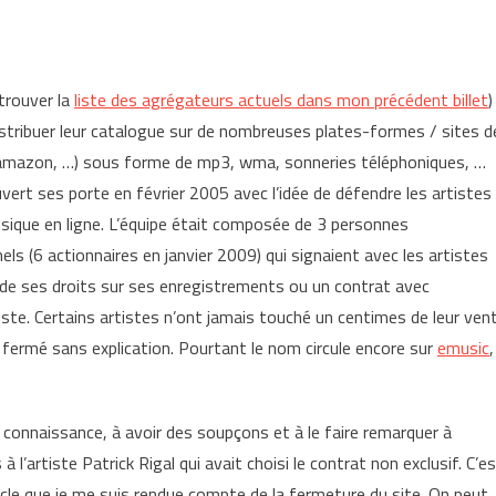
 trouver la
liste des agrégateurs actuels dans mon précédent billet
)
istribuer leur catalogue sur de nombreuses plates-formes / sites d
, amazon, …) sous forme de mp3, wma, sonneries téléphoniques, …
uvert ses porte en février 2005 avec l’idée de défendre les artistes
sique en ligne. L’équipe était composée de 3 personnes
s (6 actionnaires en janvier 2009) qui signaient avec les artistes
re de ses droits sur ses enregistrements ou un contrat avec
tiste. Certains artistes n’ont jamais touché un centimes de leur ven
a fermé sans explication. Pourtant le nom circule encore sur
emusic
,
ma connaissance, à avoir des soupçons et à le faire remarquer à
à l’artiste Patrick Rigal qui avait choisi le contrat non exclusif. C’e
cle que je me suis rendue compte de la fermeture du site. On peut