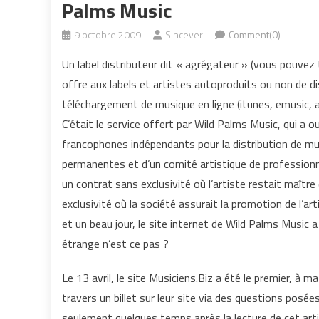
Palms Music
9 octobre 2009
Sincever
Comment(0)
Un label distributeur dit « agrégateur » (vous pouvez
offre aux labels et artistes autoproduits ou non de d
téléchargement de musique en ligne (itunes, emusic
C’était le service offert par Wild Palms Music, qui a o
francophones indépendants pour la distribution de mu
permanentes et d’un comité artistique de professionnel
un contrat sans exclusivité où l’artiste restait maît
exclusivité où la société assurait la promotion de l’ar
et un beau jour, le site internet de Wild Palms Music 
étrange n’est ce pas ?
Le 13 avril, le site Musiciens.Biz a été le premier, à 
travers un billet sur leur site via des questions posées 
seulement quelques temps après la lecture de cet arti