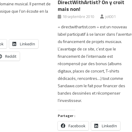
DirectWithArtist? On y croit
domaine musical. Il permet de
mais non!
usique que l’on écoute en la
18 septembre 2010
jot001
« directwithartist.com » est un nouveau
label participatif à se lancer dans l’aventu
du financement de projets musicaux.
ok
LinkedIn
L’avantage de ce site, c’est que le
financement de l’internaute est
Reddit
récompensé par des bonus (albums
digitaux, places de concert, T-shirts
dédicacés, rencontres…) tout comme
Sandawe.com le fait pour financer des
bandes dessinées et récompenser
l’investisseur.
Partager :
Facebook
LinkedIn