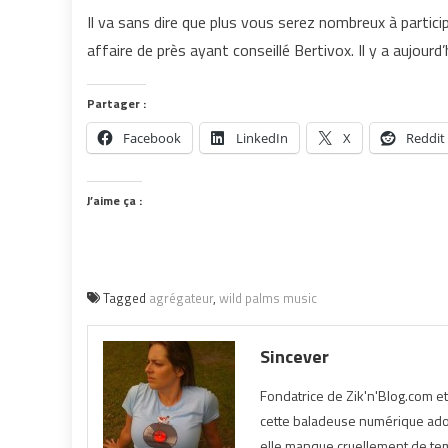
Il va sans dire que plus vous serez nombreux à particip
affaire de près ayant conseillé Bertivox. Il y a aujour
Partager :
Facebook
LinkedIn
X
Reddit
J’aime ça :
Tagged
agrégateur
,
wild palms music
Sincever
Fondatrice de Zik'n'Blog.com e
cette baladeuse numérique ador
elle manque cruellement de temp