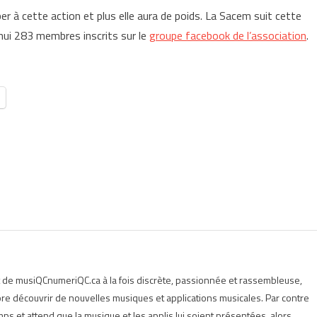
er à cette action et plus elle aura de poids. La Sacem suit cette
d’hui 283 membres inscrits sur le
groupe facebook de l’association
.
t de musiQCnumeriQC.ca à la fois discrète, passionnée et rassembleuse,
e découvrir de nouvelles musiques et applications musicales. Par contre
s et attend que la musique et les applis lui soient présentées, alors