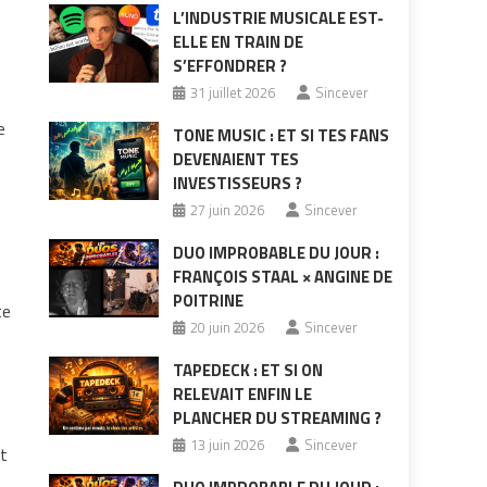
L’INDUSTRIE MUSICALE EST-
ELLE EN TRAIN DE
S’EFFONDRER ?
31 juillet 2026
Sincever
e
TONE MUSIC : ET SI TES FANS
DEVENAIENT TES
INVESTISSEURS ?
27 juin 2026
Sincever
DUO IMPROBABLE DU JOUR :
FRANÇOIS STAAL × ANGINE DE
POITRINE
te
20 juin 2026
Sincever
TAPEDECK : ET SI ON
RELEVAIT ENFIN LE
PLANCHER DU STREAMING ?
13 juin 2026
Sincever
st