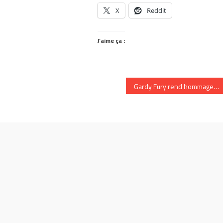
X
Reddit
J’aime ça :
Gardy Fury rend hommage à Michael Jackson