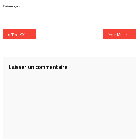
J’aime ça :
Navigation
The XX, 20 ans et une musique intemporelle
Your Music Hall en Interview
de
l’article
Laisser un commentaire