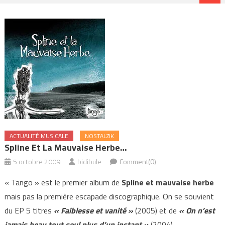
ACTUALITÉ MUSICALE
NOSTALZIK
Spline Et La Mauvaise Herbe…
5 octobre 2009
bidibule
Comment(0)
« Tango » est le premier album de
Spline et mauvaise herbe
mais pas la première escapade discographique. On se souvient
du EP 5 titres
« Faiblesse et vanité »
(2005) et de
« On n’est
jamais beau tout seul plus d’un instant »
(2004).