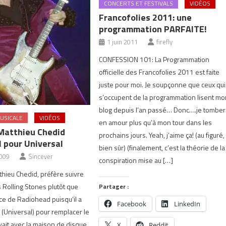
CONCERTS ET FESTIVALS
VIDÉOS
Francofolies 2011: une
programmation PARFAITE!
1 juin 2011
firefly
CONFESSION 101: La Programmation
officielle des Francofolies 2011 est faite
juste pour moi. Je soupçonne que ceux qui
s’occupent de la programmation lisent mo
blog depuis l’an passé… Donc….je tomber
USICALE
VIDÉOS
en amour plus qu’à mon tour dans les
 Matthieu Chedid
prochains jours. Yeah, j’aime ça! (au figuré,
I pour Universal
bien sûr) (finalement, c’est la théorie de la
2009
Sincever
conspiration mise au […]
tthieu Chedid, préfère suivre
s Rolling Stones plutôt que
Partager :
e de Radiohead puisqu’il a
Facebook
LinkedIn
y (Universal) pour remplacer le
avait avec la maison de disque
X
Reddit