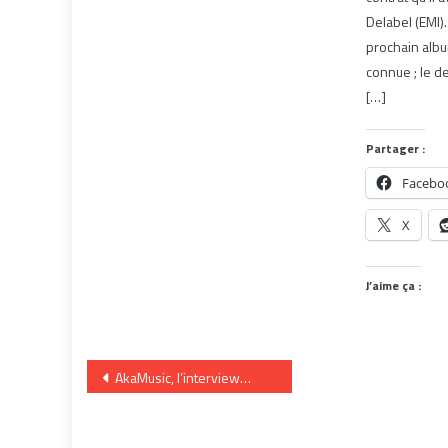
Delabel (EMI).
prochain alb
connue ; le d
[…]
Partager :
Facebo
X
J’aime ça :
Navigation
AkaMusic, l’interview…
de