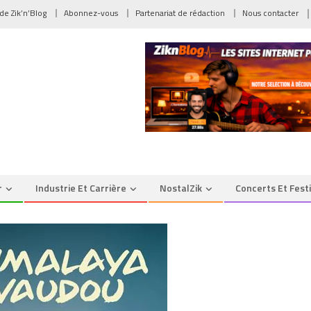
 de Zik’n’Blog
Abonnez-vous
Partenariat de rédaction
Nous contacter
r
Industrie Et Carrière
NostalZik
Concerts Et Fest