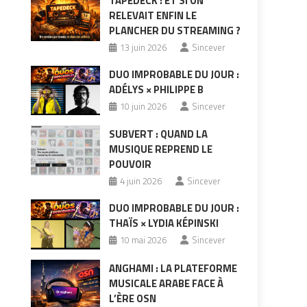
TAPEDECK : ET SI ON
RELEVAIT ENFIN LE
PLANCHER DU STREAMING ?
13 juin 2026
Sincever
DUO IMPROBABLE DU JOUR :
ADÉLYS × PHILIPPE B
10 juin 2026
Sincever
SUBVERT : QUAND LA
MUSIQUE REPREND LE
POUVOIR
4 juin 2026
Sincever
DUO IMPROBABLE DU JOUR :
THAÏS × LYDIA KÉPINSKI
10 mai 2026
Sincever
ANGHAMI : LA PLATEFORME
MUSICALE ARABE FACE À
L’ÈRE OSN