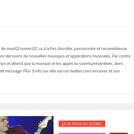
t de musiQCnumeriQC.ca à la fois discrète, passionnée et rassembleuse,
e découvrir de nouvelles musiques et applications musicales. Par contre
s et attend que la musique et les applis lui soient présentées, alors
tit message! Plus d'info sur elle via son twitter.com/sincever et son
ÇA SE PASSE AU QUÉBEC