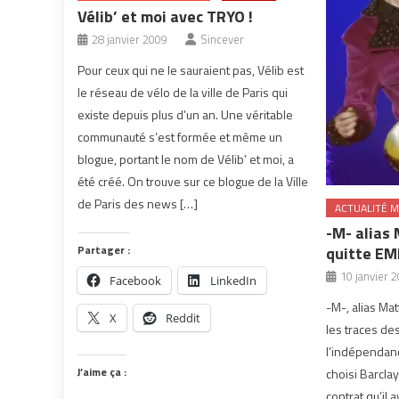
Vélib’ et moi avec TRYO !
28 janvier 2009
Sincever
Pour ceux qui ne le sauraient pas, Vélib est
le réseau de vélo de la ville de Paris qui
existe depuis plus d’un an. Une véritable
communauté s’est formée et même un
blogue, portant le nom de Vélib’ et moi, a
été créé. On trouve sur ce blogue de la Ville
de Paris des news […]
ACTUALITÉ M
-M- alias
Partager :
quitte EM
10 janvier 
Facebook
LinkedIn
-M-, alias Ma
X
Reddit
les traces de
l’indépendanc
J’aime ça :
choisi Barcla
contrat qu’il 