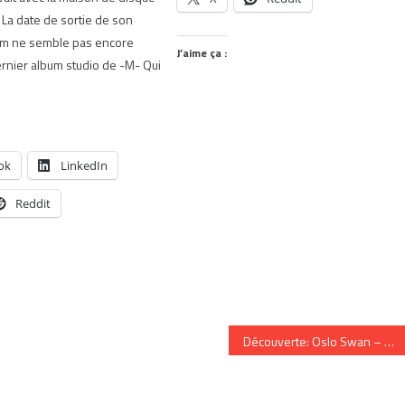
 La date de sortie de son
um ne semble pas encore
J’aime ça :
ernier album studio de -M- Qui
ok
LinkedIn
Reddit
Découverte: Oslo Swan – Dreamin