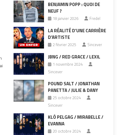
BENJAMIN POPP : QUOI DE
NEUF ?
18 janvier 2026
Fredel
LA RÉALITÉ D’UNE CARRIÈRE
D’ARTISTE
2 février 2025
Sincever
JBNG / RED GRACE / LEXIL
n
1 novembre 2024
ai
Sincever
POUND SALT / JONATHAN
PANETTA / JULIE & DANY
25 octobre 2024
Sincever
KLÔ PELGAG / MIRABELLE /
EVANNA
20 octobre 2024