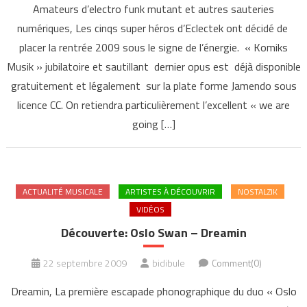
Amateurs d’electro funk mutant et autres sauteries
numériques, Les cinqs super héros d’Eclectek ont décidé de
placer la rentrée 2009 sous le signe de l’énergie. « Komiks
Musik » jubilatoire et sautillant dernier opus est déjà disponible
gratuitement et légalement sur la plate forme Jamendo sous
licence CC. On retiendra particulièrement l’excellent « we are
going […]
ACTUALITÉ MUSICALE
ARTISTES À DÉCOUVRIR
NOSTALZIK
VIDÉOS
Découverte: Oslo Swan – Dreamin
22 septembre 2009
bidibule
Comment(0)
Dreamin, La première escapade phonographique du duo « Oslo