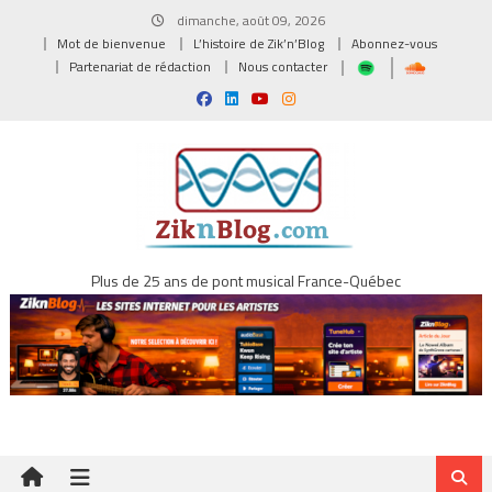
Skip
dimanche, août 09, 2026
to
Mot de bienvenue
L’histoire de Zik’n’Blog
Abonnez-vous
content
Partenariat de rédaction
Nous contacter
Plus de 25 ans de pont musical France-Québec