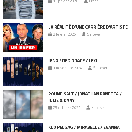
18 janvier 2026
Fredel
LA RÉALITÉ D’UNE CARRIÈRE D’ARTISTE
2 février 2025
Sincever
JBNG / RED GRACE / LEXIL
1 novembre 2024
Sincever
POUND SALT / JONATHAN PANETTA /
JULIE & DANY
25 octobre 2024
Sincever
KLÔ PELGAG / MIRABELLE / EVANNA