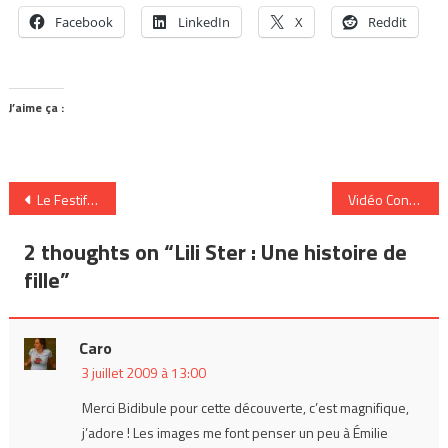
Facebook
LinkedIn
X
Reddit
J’aime ça :
Navigation
Le Festifox 2009 a tenu ses promesses
Vidéo Conseil du Centre d’Études de Plaisir Musical
de
2 thoughts on “
Lili Ster : Une histoire de
l’article
fille
”
Caro
3 juillet 2009 à 13:00
Merci Bidibule pour cette découverte, c’est magnifique,
j’adore ! Les images me font penser un peu à Émilie