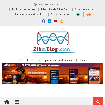
Skip
samedi, août 08, 2026
to
Mot de bienvenue
L’histoire de Zik’n’Blog
Abonnez-vous
content
Partenariat de rédaction
Nous contacter
Plus de 25 ans de pont musical France-Québec