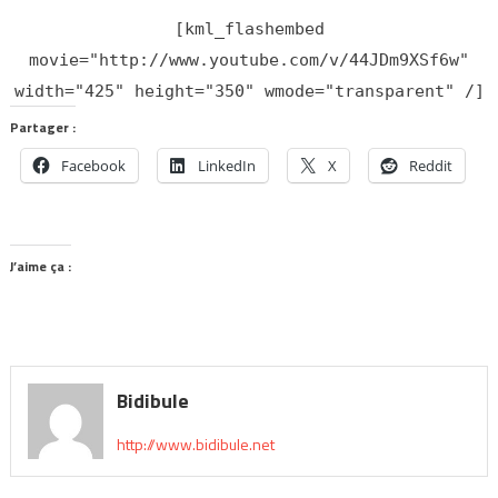
[kml_flashembed
movie="http://www.youtube.com/v/44JDm9XSf6w"
width="425" height="350" wmode="transparent" /]
Partager :
Facebook
LinkedIn
X
Reddit
J’aime ça :
Bidibule
http://www.bidibule.net