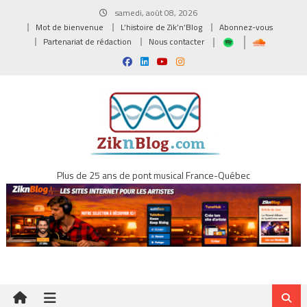
Skip
samedi, août 08, 2026
to
Mot de bienvenue
L’histoire de Zik’n’Blog
Abonnez-vous
content
Partenariat de rédaction
Nous contacter
Plus de 25 ans de pont musical France-Québec