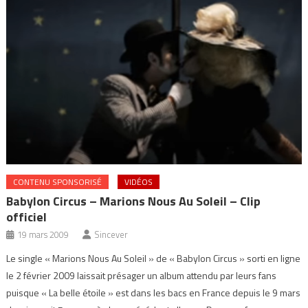
CONTENU SPONSORISÉ
VIDÉOS
Babylon Circus – Marions Nous Au Soleil – Clip
officiel
19 mars 2009
Sincever
Le single « Marions Nous Au Soleil » de « Babylon Circus » sorti en ligne
le 2 février 2009 laissait présager un album attendu par leurs fans
puisque « La belle étoile » est dans les bacs en France depuis le 9 mars