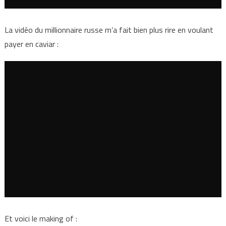
La vidéo du millionnaire russe m’a fait bien plus rire en voulant
payer en caviar :
Et voici le making of :