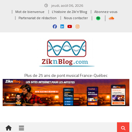
Skip
jeudi, août 06, 2026
to
Mot de bienvenue
L’histoire de Zik’n’Blog
Abonnez-vous
content
Partenariat de rédaction
Nous contacter
Plus de 25 ans de pont musical France-Québec