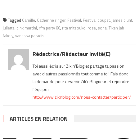
Tagged
Camille
,
Catherine ringer
,
Festival
,
Festival poupet
,
james blunt
,
juliette
,
pink martini
,
rfm party 80
,
rita mitsouko
,
rose
,
soha
,
Tiken jah
fakoly
,
vanessa paradis
Rédactrice/Rédacteur Invité(e)
Toi aussi écris sur Zik'n'Blog et partage ta passion
avec d'autres passionnés tout comme toi! Fais donc
la demande pour devenir Zik’nBlogueur et rejoindre
l'équipe :
http://www.ziknblog.com/nous-contacter/participer/
ARTICLES EN RELATION