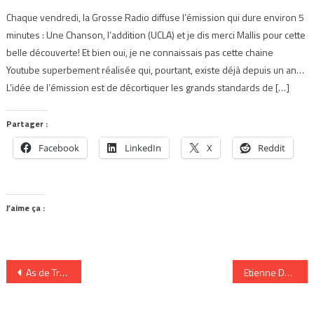
Chaque vendredi, la Grosse Radio diffuse l’émission qui dure environ 5
minutes : Une Chanson, l’addition (UCLA) et je dis merci Mallis pour cette
belle découverte! Et bien oui, je ne connaissais pas cette chaine
Youtube superbement réalisée qui, pourtant, existe déjà depuis un an…
L’idée de l’émission est de décortiquer les grands standards de […]
Partager :
Facebook
LinkedIn
X
Reddit
J’aime ça :
Navigation
As de Trêfle
Etienne Daho chaud comme la braise à Cannes
de