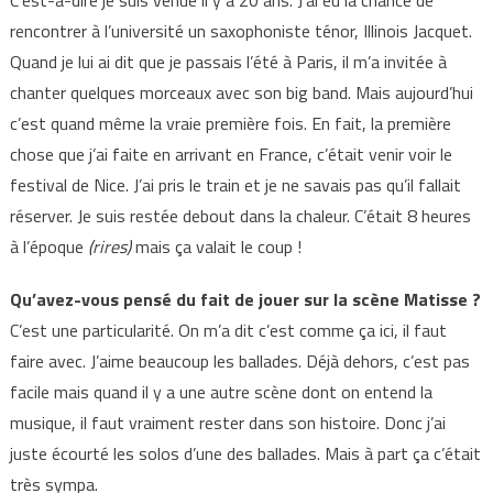
C’est-à-dire je suis venue il y a 20 ans. J’ai eu la chance de
rencontrer à l’université un saxophoniste ténor, Illinois Jacquet.
Quand je lui ai dit que je passais l’été à Paris, il m’a invitée à
chanter quelques morceaux avec son big band. Mais aujourd’hui
c’est quand même la vraie première fois. En fait, la première
chose que j’ai faite en arrivant en France, c’était venir voir le
festival de Nice. J’ai pris le train et je ne savais pas qu’il fallait
réserver. Je suis restée debout dans la chaleur. C’était 8 heures
à l’époque
(rires)
mais ça valait le coup !
Qu’avez-vous pensé du fait de jouer sur la scène Matisse ?
C’est une particularité. On m’a dit c’est comme ça ici, il faut
faire avec. J’aime beaucoup les ballades. Déjà dehors, c’est pas
facile mais quand il y a une autre scène dont on entend la
musique, il faut vraiment rester dans son histoire. Donc j’ai
juste écourté les solos d’une des ballades. Mais à part ça c’était
très sympa.