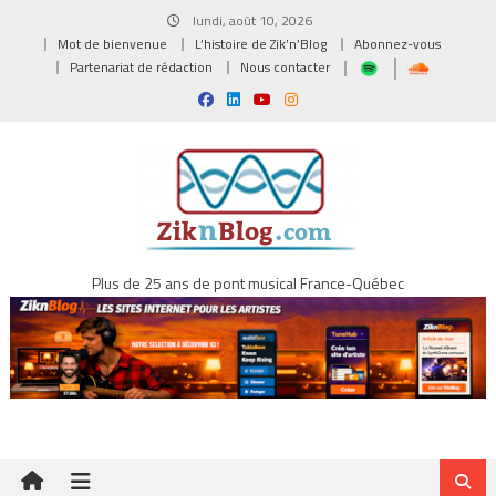
Skip
lundi, août 10, 2026
to
Mot de bienvenue
L’histoire de Zik’n’Blog
Abonnez-vous
content
Partenariat de rédaction
Nous contacter
Plus de 25 ans de pont musical France-Québec