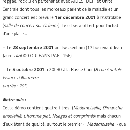
reggae, rock…) en partenariat avec AIDES, DEFI et Unité
Centrale dont tous les morceaux parlent de la maladie et un
grand concert est prevu le
1er décembre 2001
à l’Astrolabe
(
salle de concert sur Orleans
). Le cd sera offert pour l’achat
d’une place…
– Le
28 septembre 2001
au Twickenham (17 boulevard Jean
Jaures 45000 ORLEANS PAF : 15F)
– Le
5 octobre 2001
à 20h30 à la Basse Cour (
8 rue Anatole
France à Nanterre
entrée : 20F
)
Notre avis :
Cette démo contient quatre titres, (
Mademoiselle, Dimanche
ensoleillé, L’homme plat, Nuages et comprimés
) mais chacun
d’eux étant de qualité, surtout le premier «
Mademoiselle
» que