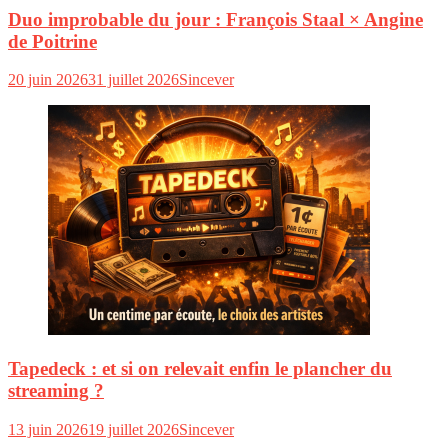
Duo improbable du jour : François Staal × Angine
de Poitrine
20 juin 2026
31 juillet 2026
Sincever
Tapedeck : et si on relevait enfin le plancher du
streaming ?
13 juin 2026
19 juillet 2026
Sincever