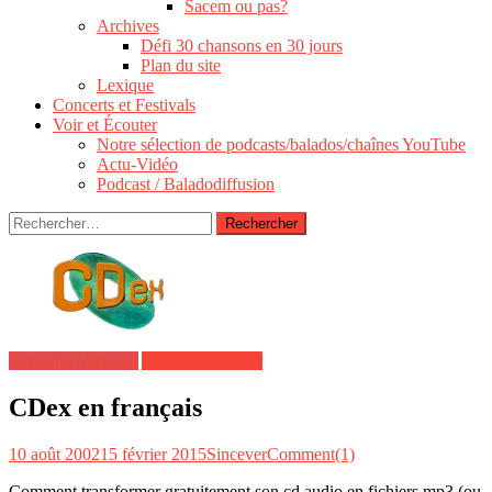
Sacem ou pas?
Archives
Défi 30 chansons en 30 jours
Plan du site
Lexique
Concerts et Festivals
Voir et Écouter
Notre sélection de podcasts/balados/chaînes YouTube
Actu-Vidéo
Podcast / Baladodiffusion
Rechercher :
Actualité Musicale
Archive Sincever
CDex en français
10 août 2002
15 février 2015
Sincever
Comment(1)
Comment transformer gratuitement son cd audio en fichiers mp3 (ou