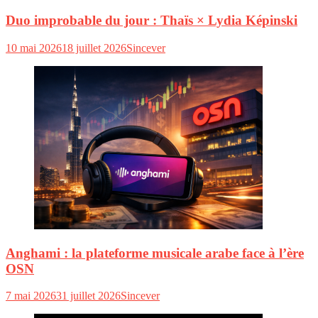
Duo improbable du jour : Thaïs × Lydia Képinski
10 mai 2026
18 juillet 2026
Sincever
Anghami : la plateforme musicale arabe face à l’ère
OSN
7 mai 2026
31 juillet 2026
Sincever