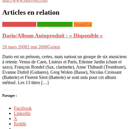
http://www.sincever.com
Articles en relation
Actualité Musicale
Artistes à découvrir
NostalZik
Dario/Album Autoproduit : « Disponible »
28 mars 2008
2 mai 2008
Guigui
Dario est un prénom, certes, mais surtout un groupe de six musiciens
à retenir. Venus de Caen, Lisieux et Paris, Etienne Jardin (chant et
saxo), François Rondel (Sax, clarinette), Anne Thibault (Trombone),
Evanne Dufeil (Guitares), Greg Wolen (Basse), Nicolas Croissant
(Batterie) et Florent Sirot (Batterie) se sont unis pour cet album
métissé. Les 13 titres […]
Partager :
Facebook
LinkedIn
X
Reddit