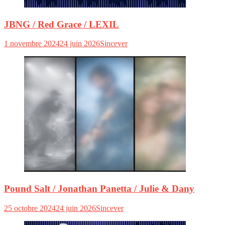
JBNG / Red Grace / LEXIL
1 novembre 2024
24 juin 2026
Sincever
Pound Salt / Jonathan Panetta / Julie & Dany
25 octobre 2024
24 juin 2026
Sincever