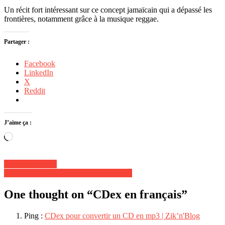
Un récit fort intéressant sur ce concept jamaïcain qui a dépassé les
frontières, notamment grâce à la musique reggae.
Partager :
Facebook
LinkedIn
X
Reddit
J’aime ça :
Chargement…
Navigation
Michael Jackson
Histoire du Negro Spiritual et du Gospel
de
l’article
One thought on “
CDex en français
”
Ping :
CDex pour convertir un CD en mp3 | Zik’n'Blog