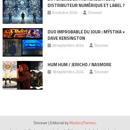
DISTRIBUTEUR NUMÉRIQUE ET LABEL ?
8 octobre 2024
Sincever
DUO IMPROBABLE DU JOUR : MŸSTIKA ×
DAVE KENSINGTON
28 septembre 2024
Sincever
HUM HUM / JERICHO / NASMORE
18 septembre 2024
Sincever
Sincever
|
Editorial by
MysteryThemes
.