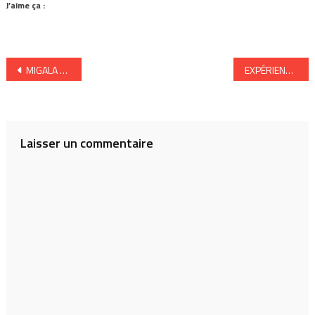
J’aime ça :
Navigation
MIGALA « arde » (CD)
EXPÉRIENCE « aujourd’hui, maintenant » (CD)
de
l’article
Laisser un commentaire